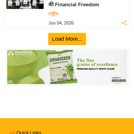
की Financial Freedom
य
राष्ट्रीय
बि
Jun 04, 2026
ज़
ने
Load More...
स
उ
द्यो
ग
ज
ग
त
वि
शे
ष
ज्ञ
रा
Quick Links