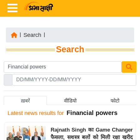
|
Search
|
ता
Search
ज़ा
ख
ब
र
रा
ष्ट्री
ख़बरें
वीडियो
फोटो
य
Financial powers
Latest
news results for
अं
त
Rajnath Singh का Game Changer
र्रा
फैसला, सशस्त्र बलों को मिली रक्षा खरीद
ष्ट्री