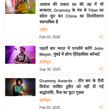
आवाज की ताकत 90 की उम्र में भी
य
बरकरार, Grammy के मंच से Tibet का
बि
संदेश सुन कर China का तिलमिलाना
ज़
स्वाभाविक है
ने
राष्ट्रीय
स
Feb 03, 2026
उ
द्यो
पहली बार भारत में परफॉर्म करेंगे John
ग
Mayer, मुंबई में होगा ऐतिहासिक कॉन्सर्ट
ज
हॉलीवुड
ग
Sep 30, 2025
त
वि
Grammy Awards : तीन बार के ग्रैमी
शे
विजेता जाकिर हुसैन को नहीं दी गई
ष
श्रद्धांजलि, फैंस का फूटा गुस्सा
ज्ञ
बॉलीवुड
रा
Feb 03, 2025