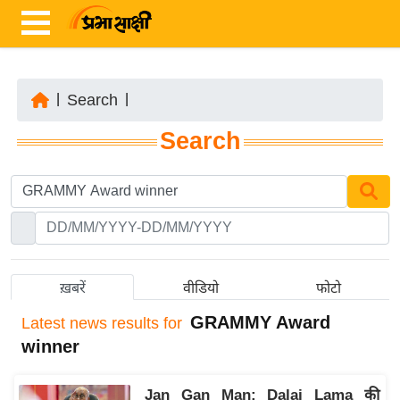
|
Search
|
ता
Search
ज़ा
ख
ब
र
रा
ष्ट्री
ख़बरें
वीडियो
फोटो
य
GRAMMY Award
Latest
news results for
अं
winner
त
र्रा
Jan Gan Man: Dalai Lama की
ष्ट्री