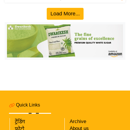
य
ब
Load More...
ज
ट
खे
ल
क्रि
के
ट
I
P
L
2
Quick Links
0
2
6
ट्रेंडिंग
Archive
About us
फोटो
क्रा