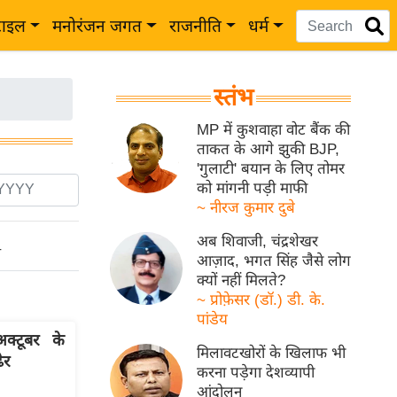
टाइल
मनोरंजन जगत
राजनीति
धर्म
स्तंभ
MP में कुशवाहा वोट बैंक की
ताकत के आगे झुकी BJP,
'गुलाटी' बयान के लिए तोमर
को मांगनी पड़ी माफी
~ नीरज कुमार दुबे
अब शिवाजी, चंद्रशेखर
ो
आज़ाद, भगत सिंह जैसे लोग
क्यों नहीं मिलते?
~ प्रोफ़ेसर (डॉ.) डी. के.
पांडेय
्टूबर के
मिलावटखोरों के खिलाफ भी
ेर
करना पड़ेगा देशव्यापी
आंदोलन