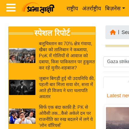
राष्ट्रीय
अंतर्राष्ट्रीय
बिज़नेस
Latest
ता
स्पेशल रिपोर्ट
News
|
Se
ज़ा
in
ख
बलूचिस्तान का 70% क्षेत्र गंवाया,
Hindi
खैबर को तालिबान ने कब्जाया,
ब
PoK में गोलियों से आवाज को
र
दबाया, किस पाकिस्तान पर हुकूमत
Hindi
कर रहे मुनीर-शहबाज?
राष्ट्रीय
News
अंतर्राष्ट्रीय
जुबान बिगड़ी हुई थी उदयनिधि की,
Live
पहली बार मिला सवा शेर, सत्ता में
बिज़नेस
आते ही विजय ने धरा थलापति
Latest
ne
उद्योग
अवतार
Breaking
जगत
News in
सिर्फ एक बंदा काफ़ी है: PK से
विशेषज्ञ
ओवैसी तक...कैसे अकेले दम पर
Hindi
राजनीति का रुख बदलने में लगे ये
राय
'लोन वॉरियर्स'