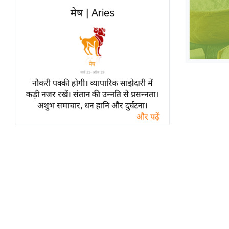
हॉलीवुड
मेष | Aries
फिल्म समीक्षा
Breaking
News
लाइफस्टाइल
नौकरी पक्की होगी। व्यापारिक साझेदारी में
टेक्नॉलॉजी
कड़ी नजर रखें। संतान की उन्नति से प्रसन्नता।
ब्यूटी/फैशन
अशुभ समाचार, धन हानि और दुर्घटना।
घरेलू नुस्खे
और पढ़ें
पर्यटन स्थल
फिटनेस मंत्रा
रिलेशनशिप
राजनीति
विश्लेषण
समसामयिक
मातृभूमि