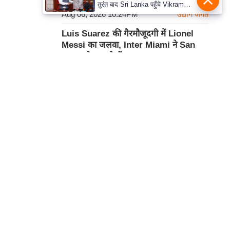
तुरंत बाद Sri Lanka पहुँचे Vikram
Aug 06, 2026 10:24PM
Misri, भारत के जबरदस्त दाँव से दुनिया
उद्योग जगत
हुई हैरान
Luis Suarez की गैरमौजूदगी में Lionel
Messi का जलवा, Inter Miami ने San
Luis को 4-2 से रौंदा
Aug 06, 2026 10:11PM
खेल
नीरज चोपड़ा ने 10 महीने के Injury संघर्ष पर
तोड़ी चुप्पी, Glasgow CWG में सिल्वर
हमसे सम्पर्क करें
जीतकर की शानदार Comeback
Aug 06, 2026 10:00PM
खेल
प्रथम तल, 12-अजीत सिंह हाउस,
डीडीए कॉम्पलेक्स, युसूफ सराय,
कार्टून
नई दिल्ली-110049
दूरभाषः- 011-26866034
ईमेल-
edit@prabhasakshi.com
Contact Editor