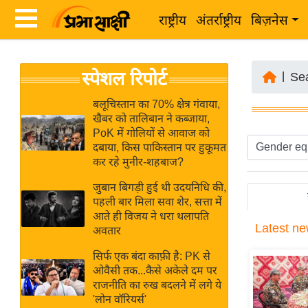
राष्ट्रीय
अंतर्राष्ट्रीय
बिज़नेस
Latest
ता
स्पेशल रिपोर्ट
News
|
Se
ज़ा
in
ख
बलूचिस्तान का 70% क्षेत्र गंवाया,
Hindi
खैबर को तालिबान ने कब्जाया,
ब
PoK में गोलियों से आवाज को
र
दबाया, किस पाकिस्तान पर हुकूमत
Hindi
कर रहे मुनीर-शहबाज?
राष्ट्रीय
News
अंतर्राष्ट्रीय
जुबान बिगड़ी हुई थी उदयनिधि की,
Live
पहली बार मिला सवा शेर, सत्ता में
बिज़नेस
आते ही विजय ने धरा थलापति
Latest
ne
उद्योग
अवतार
Breaking
जगत
News in
सिर्फ एक बंदा काफ़ी है: PK से
विशेषज्ञ
ओवैसी तक...कैसे अकेले दम पर
Hindi
राजनीति का रुख बदलने में लगे ये
राय
'लोन वॉरियर्स'