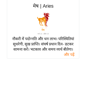
हॉलीवुड
मेष | Aries
फिल्म समीक्षा
Breaking
News
लाइफस्टाइल
नौकरी में पदोन्नति और धन लाभ। परिस्थितियां
टेक्नॉलॉजी
सुधरेगी, सुख प्राप्ति। संघर्ष प्रधान दिन- डटकर
ब्यूटी/फैशन
सामना करें। भटकाव और समय व्यर्थ बीतेगा।
घरेलू नुस्खे
और पढ़ें
पर्यटन स्थल
फिटनेस मंत्रा
रिलेशनशिप
राजनीति
विश्लेषण
समसामयिक
मातृभूमि