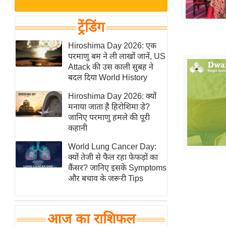
बजट
Hindi
खेल
News
ट्रेंडिंग
क्रिकेट
Hindi
Hiroshima Day 2026: एक
IPL
परमाणु बम ने ली लाखों जानें, US
Videos
2026
Attack की उस काली सुबह ने
क्राइम
बदल दिया World History
ई-पेपर
Hiroshima Day 2026: क्यों
मनाया जाता है हिरोशिमा डे?
मिसाल बेमिसाल
जानिए परमाणु हमले की पूरी
शख्सियत
कहानी
यंग इंडिया
World Lung Cancer Day:
साहित्य जगत
क्यों तेजी से फैल रहा फेफड़ों का
कैंसर? जानिए इसके Symptoms
ऑटो वर्ल्ड
और बचाव के जरूरी Tips
न्यूज ब्रीफ
मनोरंजन जगत
आज का राशिफल
बॉलीवुड