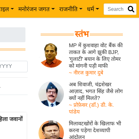
टाइल
मनोरंजन जगत
राजनीति
धर्म
स्तंभ
MP में कुशवाहा वोट बैंक की
ताकत के आगे झुकी BJP,
'गुलाटी' बयान के लिए तोमर
को मांगनी पड़ी माफी
~ नीरज कुमार दुबे
अब शिवाजी, चंद्रशेखर
ो
आज़ाद, भगत सिंह जैसे लोग
क्यों नहीं मिलते?
~ प्रोफ़ेसर (डॉ.) डी. के.
पांडेय
िला जवानों
मिलावटखोरों के खिलाफ भी
करना पड़ेगा देशव्यापी
आंदोलन