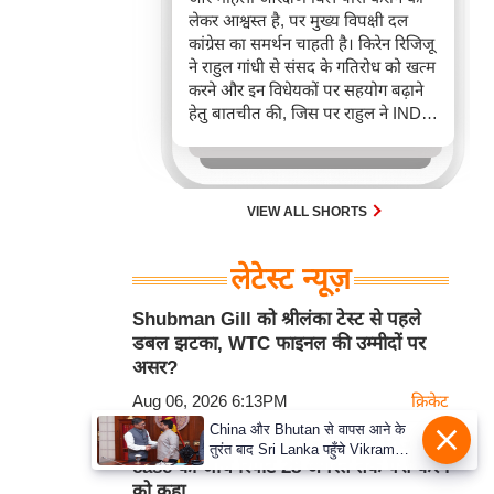
लेकर आश्वस्त है, पर मुख्य विपक्षी दल
कांग्रेस का समर्थन चाहती है। किरेन रिजिजू
ने राहुल गांधी से संसद के गतिरोध को खत्म
करने और इन विधेयकों पर सहयोग बढ़ाने
हेतु बातचीत की, जिस पर राहुल ने INDIA
गठबंधन से परामर्श का आश्वासन दिया।
सरकार देशहित में विपक्षी सहयोग को
महत्वपूर्ण बता रही है, बावजूद इसके कि
विपक्ष पर संसद बाधित करने के आरोप हैं।
VIEW ALL SHORTS
लेटेस्ट न्यूज़
Shubman Gill को श्रीलंका टेस्ट से पहले
डबल झटका, WTC फाइनल की उम्मीदों पर
असर?
Aug 06, 2026 6:13PM
क्रिकेट
China और Bhutan से वापस आने के
Calcutta High Court ने CBI से RG Kar
तुरंत बाद Sri Lanka पहुँचे Vikram
case की जांच रिपोर्ट 28 अगस्त तक पेश करने
Misri, भारत के जबरदस्त दाँव से दुनिया
को कहा
हुई हैरान