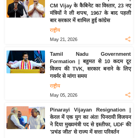
CM Vijay के कैबिनेट का विस्तार, 23 नए
य
मंत्रियों ने ली शपथ, 1967 के बाद पहली
बि
बार सरकार में शामिल हुई कांग्रेस
ज़
राष्ट्रीय
ने
May 21, 2026
स
उ
Tamil Nadu Government
द्यो
Formation | बहुमत से 10 कदम दूर
ग
विजय की TVK, सरकार बनाने के लिए
ज
गवर्नर से मांगा समय
ग
राष्ट्रीय
त
May 05, 2026
वि
शे
Pinarayi Vijayan Resignation |
ष
केरल में एक युग का अंत! पिनरायी विजयन
ज्ञ
ने दिया मुख्यमंत्री पद से इस्तीफा, UDF की
रा
'प्रचंड जीत' से राज्य में सत्ता परिवर्तन