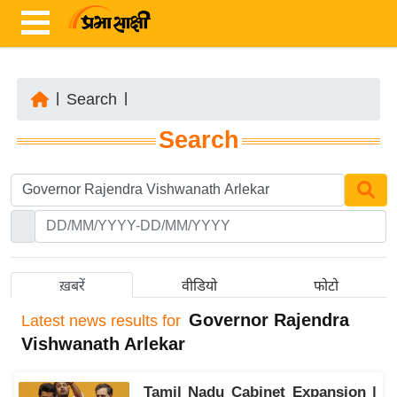
|
Search
|
ता
Search
ज़ा
ख
ब
र
रा
ष्ट्री
ख़बरें
वीडियो
फोटो
य
Governor Rajendra
Latest
news results for
अं
Vishwanath Arlekar
त
र्रा
Tamil Nadu Cabinet Expansion |
ष्ट्री