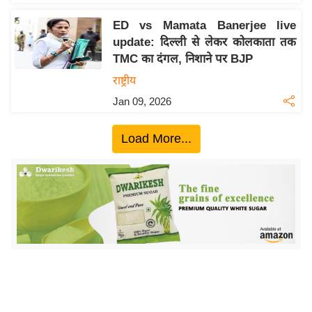
ख्सि
य
ED vs Mamata Banerjee live
त
update: दिल्ली से लेकर कोलकाता तक
TMC का दंगल, निशाने पर BJP
यं
ग
राष्ट्रीय
इं
Jan 09, 2026
डि
या
Load More...
सा
हि
त्य
ज
ग
त
ऑ
टो
व