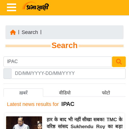
|
Search
|
ता
Search
ज़ा
ख
ब
र
रा
ष्ट्री
ख़बरें
वीडियो
फोटो
य
IPAC
Latest
news results for
अं
त
हार के बाद भी नहीं सीखा सबक! TMC के
र्रा
वरिष्ठ सांसद Sukhendu Roy का बड़ा
ष्ट्री