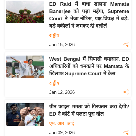
ED Raid में बाधा डालना Mamata
इ
Banerjee को पड़ा महँगा, Supreme
म
Court ने भेजा नोटिस, पक्ष-विपक्ष में बड़े-
ई
बड़े वकीलों ने जमकर दी दलीलें
-
राष्ट्रीय
पे
Jan 15, 2026
प
र
West Bengal में सियासी घमासान, ED
मि
अधिकारियों को धमकाने पर Mamata के
सा
खिलाफ Supreme Court में केस
ल
राष्ट्रीय
Jan 12, 2026
बे
मि
ग्रीन फाइल ममता को गिरफ्तार करा देगी?
सा
ED ने कोर्ट में पलटा पूरा खेल
ल
एम. आर. आई
श
Jan 09, 2026