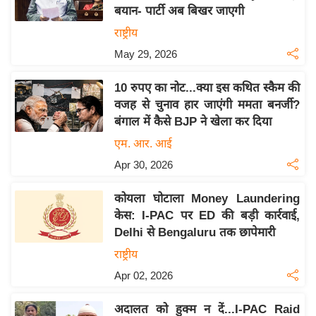
बयान- पार्टी अब बिखर जाएगी
य
राष्ट्रीय
बि
May 29, 2026
ज़
ने
10 रुपए का नोट...क्या इस कथित स्कैम की
स
वजह से चुनाव हार जाएंगी ममता बनर्जी?
उ
बंगाल में कैसे BJP ने खेला कर दिया
द्यो
एम. आर. आई
ग
Apr 30, 2026
ज
ग
कोयला घोटाला Money Laundering
त
केस: I-PAC पर ED की बड़ी कार्रवाई,
वि
Delhi से Bengaluru तक छापेमारी
शे
राष्ट्रीय
ष
Apr 02, 2026
ज्ञ
रा
अदालत को हुक्म न दें...I-PAC Raid