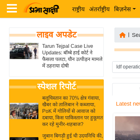
राष्ट्रीय
अंतर्राष्ट्रीय
बिज़नेस
Latest
ता
लाइव अपडेट
News
|
Se
ज़ा
in
Tarun Tejpal Case Live
ख
Updates: बॉम्बे हाई कोर्ट ने
Hindi
ब
फैसला पलटा, यौन उत्पीड़न मामले
र
में ठहराया दोषी
Hindi
राष्ट्रीय
News
स्पेशल रिपोर्ट
अंतर्राष्ट्रीय
Live
बिज़नेस
बलूचिस्तान का 70% क्षेत्र गंवाया,
Latest
ne
उद्योग
खैबर को तालिबान ने कब्जाया,
Breaking
PoK में गोलियों से आवाज को
जगत
News in
दबाया, किस पाकिस्तान पर हुकूमत
विशेषज्ञ
Hindi
कर रहे मुनीर-शहबाज?
राय
जुबान बिगड़ी हुई थी उदयनिधि की,