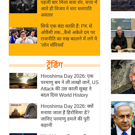
बजट
Hindi
पहली बार मिला सवा शेर, सत्ता में
आते ही विजय ने धरा थलापति
खेल
News
अवतार
क्रिकेट
सिर्फ एक बंदा काफ़ी है: PK से
Hindi
IPL
ओवैसी तक...कैसे अकेले दम पर
Videos
2026
राजनीति का रुख बदलने में लगे ये
'लोन वॉरियर्स'
क्राइम
ई-पेपर
ट्रेंडिंग
मिसाल बेमिसाल
शख्सियत
Hiroshima Day 2026: एक
परमाणु बम ने ली लाखों जानें, US
यंग इंडिया
Attack की उस काली सुबह ने
साहित्य जगत
बदल दिया World History
ऑटो वर्ल्ड
Hiroshima Day 2026: क्यों
न्यूज ब्रीफ
मनाया जाता है हिरोशिमा डे?
जानिए परमाणु हमले की पूरी
मनोरंजन जगत
कहानी
बॉलीवुड