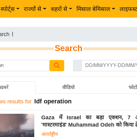
स्पोर्ट्स
राज्यों से
शहरों से
मिसाल बेमिसाल
लाइफस्
arch
|
Search
ख़बरें
वीडियो
फोट
Idf operation
ws results for
Gaza में Israel का बड़ा एक्शन, 7 अक
'मास्टरमाइंड' Muhammad Odeh को किया ढ
अंतर्राष्ट्रीय