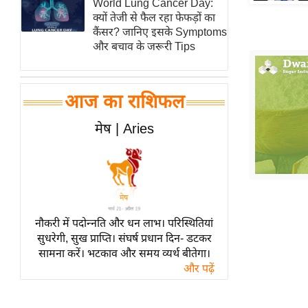
World Lung Cancer Day:
हॉलीवुड
क्यों तेजी से फैल रहा फेफड़ों का
फिल्म समीक्षा
कैंसर? जानिए इसके Symptoms
और बचाव के जरूरी Tips
Breaking
News
लाइफस्टाइल
आज का राशिफल
टेक्नॉलॉजी
मेष | Aries
ब्यूटी/फैशन
घरेलू नुस्खे
पर्यटन स्थल
फिटनेस मंत्रा
रिलेशनशिप
नौकरी में पदोन्नति और धन लाभ। परिस्थितियां
सुधरेगी, सुख प्राप्ति। संघर्ष प्रधान दिन- डटकर
राजनीति
सामना करें। भटकाव और समय व्यर्थ बीतेगा।
विश्लेषण
और पढ़ें
समसामयिक
मातृभूमि