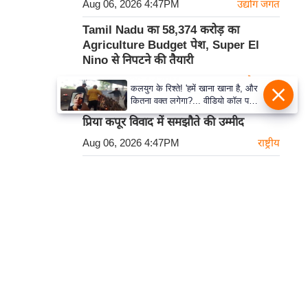
Aug 06, 2026 4:47PM
उद्योग जगत
Tamil Nadu का 58,374 करोड़ का
Agriculture Budget पेश, Super El
Nino से निपटने की तैयारी
Aug 06, 2026 4:47PM
उद्योग जगत
कलयुग के रिश्ते! 'हमें खाना खाना है, और
कितना वक्त लगेगा?... वीडियो कॉल पर
Supreme Court को Rani Kapoor और
पिता का अंतिम संस्कार देख रही बेटी के
प्रिया कपूर विवाद में समझौते की उम्मीद
शब्द! 5100 रुपये देकर निभाया फर्ज!
Aug 06, 2026 4:47PM
राष्ट्रीय
कार्टून
हमसे सम्पर्क करें
प्रथम तल, 12-अजीत सिंह हाउस,
डीडीए कॉम्पलेक्स, युसूफ सराय,
नई दिल्ली-110049