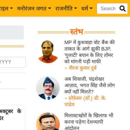
टाइल
मनोरंजन जगत
राजनीति
धर्म
स्तंभ
MP में कुशवाहा वोट बैंक की
ताकत के आगे झुकी BJP,
'गुलाटी' बयान के लिए तोमर
को मांगनी पड़ी माफी
~ नीरज कुमार दुबे
अब शिवाजी, चंद्रशेखर
ो
आज़ाद, भगत सिंह जैसे लोग
क्यों नहीं मिलते?
~ प्रोफ़ेसर (डॉ.) डी. के.
पांडेय
्टूबर के
मिलावटखोरों के खिलाफ भी
ेर
करना पड़ेगा देशव्यापी
आंदोलन