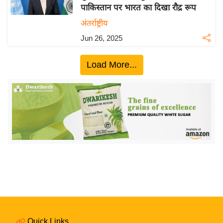
पाकिस्तान पर भारत का दिखा रौद्र रूप
य
अंतर्राष्ट्रीय
बि
Jun 26, 2025
ज़
ने
Load More...
स
उ
द्यो
ग
ज
ग
त
वि
शे
ष
ज्ञ
रा
Quick Links