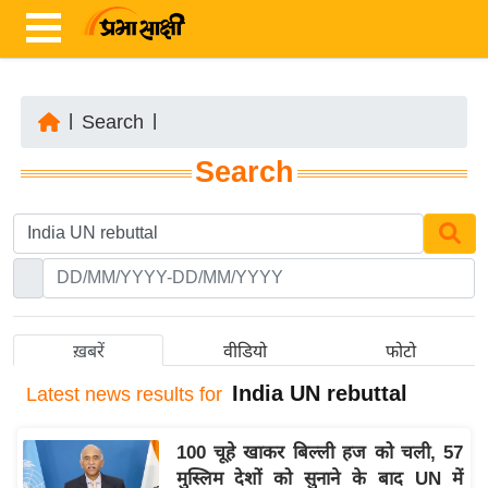
|
Search
|
ता
Search
ज़ा
ख
ब
र
रा
ष्ट्री
ख़बरें
वीडियो
फोटो
य
India UN rebuttal
Latest
news results for
अं
त
100 चूहे खाकर बिल्ली हज को चली, 57
र्रा
मुस्लिम देशों को सुनाने के बाद UN में
ष्ट्री