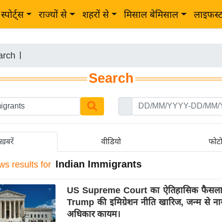
स्पोर्ट्स
राज्यों से
शहरों से
मिसाल बेमिसाल
लाइफस्
arch
|
Search
ख़बरें
वीडियो
फोट
Indian Immigrants
ws results for
US Supreme Court का ऐतिहासिक फैसला
Trump की इमिग्रेशन नीति खारिज, जन्म से न
अधिकार कायम।