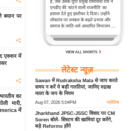
है, जब उसके यूपी प्रमुख रामाशिश राय ने
एनडीए की 'बांटने वाली राजनीति' का
हवाला देते हुए इस्तीफा दे दिया। उन्होंने
ले बयान पर
लोकतंत्र पर धनबल के बढ़ते प्रभाव और
समाज के जाति-धर्म आधारित विभाजन पर
गहरी चिंता व्यक्त की। यह घटनाक्रम उत्तर
प्रदेश की राजनीति में आरएलडी-एनडीए
गठबंधन के लिए नई चुनौतियां खड़ी कर
सकता है।
VIEW ALL SHORTS
द एक्शन में
असर
लेटेस्ट न्यूज़
Sawan में Rudraksha Mala से जाप करते
समय न करें ये बड़ी गलतियां, जानिए रुद्राक्ष
माला के जप के नियम
भारतीय का
Aug 07, 2026 5:04PM
ज्योतिष
ोली मारी,
America में
Jharkhand JPSC-JSSC विवाद पर CM
Soren बोले- सिस्टम की खामियां दूर करेंगे,
बड़े Reforms होंगे