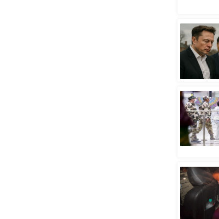
स्तंभ
एम.
आर.
आई.
चाय पर
समीक्षा
धर्म
ज्योतिष
प्रभु
महिमा/
धर्मस्थल
व्रत
त्योहार
राशिफल
विशेष