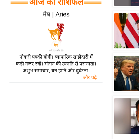
आज का राशिफल
हॉलीवुड
फिल्म समीक्षा
मेष | Aries
Breaking
News
लाइफस्टाइल
टेक्नॉलॉजी
नौकरी पक्की होगी। व्यापारिक साझेदारी में
ब्यूटी/फैशन
कड़ी नजर रखें। संतान की उन्नति से प्रसन्नता।
घरेलू नुस्खे
अशुभ समाचार, धन हानि और दुर्घटना।
और पढ़ें
पर्यटन स्थल
फिटनेस मंत्रा
रिलेशनशिप
राजनीति
विश्लेषण
समसामयिक
मातृभूमि