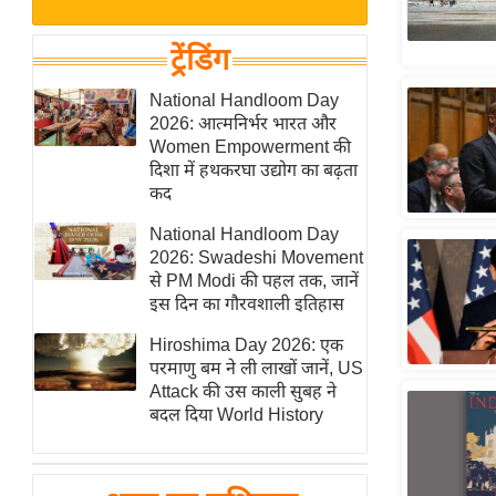
बजट
Hindi
खेल
News
ट्रेंडिंग
क्रिकेट
Hindi
National Handloom Day
IPL
2026: आत्मनिर्भर भारत और
Videos
2026
Women Empowerment की
क्राइम
दिशा में हथकरघा उद्योग का बढ़ता
कद
ई-पेपर
National Handloom Day
मिसाल बेमिसाल
2026: Swadeshi Movement
शख्सियत
से PM Modi की पहल तक, जानें
यंग इंडिया
इस दिन का गौरवशाली इतिहास
साहित्य जगत
Hiroshima Day 2026: एक
परमाणु बम ने ली लाखों जानें, US
ऑटो वर्ल्ड
Attack की उस काली सुबह ने
न्यूज ब्रीफ
बदल दिया World History
मनोरंजन जगत
बॉलीवुड