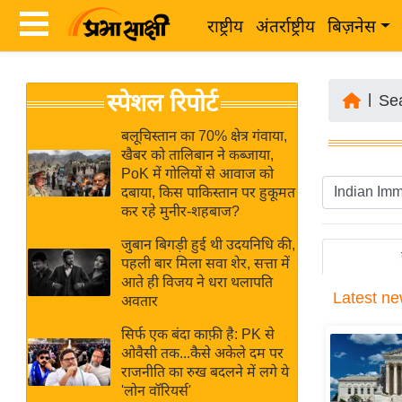
राष्ट्रीय
अंतर्राष्ट्रीय
बिज़नेस
Latest
ता
स्पेशल रिपोर्ट
News
|
Se
ज़ा
in
ख
बलूचिस्तान का 70% क्षेत्र गंवाया,
Hindi
खैबर को तालिबान ने कब्जाया,
ब
PoK में गोलियों से आवाज को
र
दबाया, किस पाकिस्तान पर हुकूमत
Hindi
कर रहे मुनीर-शहबाज?
राष्ट्रीय
News
अंतर्राष्ट्रीय
जुबान बिगड़ी हुई थी उदयनिधि की,
Live
पहली बार मिला सवा शेर, सत्ता में
बिज़नेस
आते ही विजय ने धरा थलापति
Latest
ne
उद्योग
अवतार
Breaking
जगत
News in
सिर्फ एक बंदा काफ़ी है: PK से
विशेषज्ञ
ओवैसी तक...कैसे अकेले दम पर
Hindi
राजनीति का रुख बदलने में लगे ये
राय
'लोन वॉरियर्स'