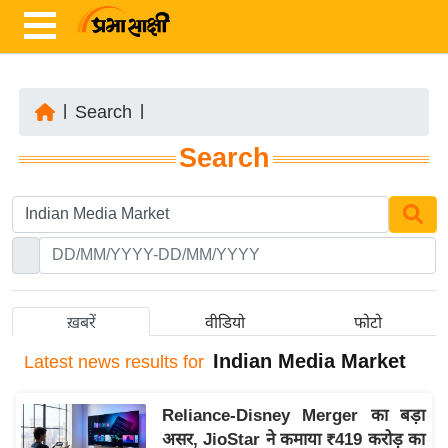
|
Search
|
ता
Search
ज़ा
ख
ब
र
रा
ष्ट्री
ख़बरें
वीडियो
फोटो
य
Indian Media Market
Latest
news results for
अं
त
Reliance-Disney Merger का बड़ा
र्रा
असर, JioStar ने कमाया ₹419 करोड़ का
ष्ट्री