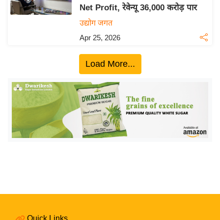
Net Profit, रेवेन्यू 36,000 करोड़ पार
य
उद्योग जगत
बि
Apr 25, 2026
ज़
ने
Load More...
स
उ
द्यो
ग
ज
ग
त
वि
शे
ष
ज्ञ
रा
Quick Links