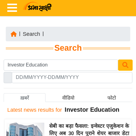
|
Search
|
ता
Search
ज़ा
ख
ब
र
रा
ष्ट्री
ख़बरें
वीडियो
फोटो
य
Investor Education
Latest
news results for
अं
त
सेबी का बड़ा फैसला: इन्वेस्टर एजुकेशन के
र्रा
लिए अब 30 दिन पुराने शेयर बाजार डेटा
ष्ट्री