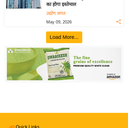
का होगा इस्तेमाल
य
उद्योग जगत
बि
May 09, 2026
ज़
ने
Load More...
स
उ
द्यो
ग
ज
ग
त
वि
शे
ष
ज्ञ
रा
Quick Links