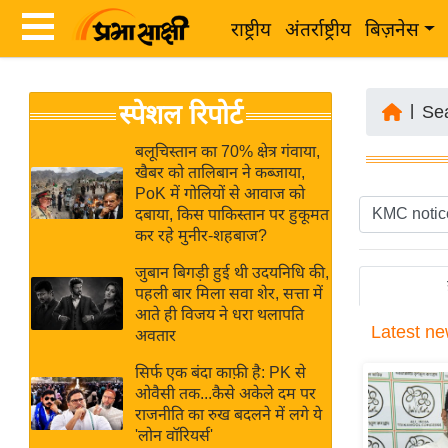
राष्ट्रीय
अंतर्राष्ट्रीय
बिज़नेस
Latest
ता
स्पेशल रिपोर्ट
News
|
Se
ज़ा
in
ख
बलूचिस्तान का 70% क्षेत्र गंवाया,
Hindi
खैबर को तालिबान ने कब्जाया,
ब
PoK में गोलियों से आवाज को
र
दबाया, किस पाकिस्तान पर हुकूमत
Hindi
कर रहे मुनीर-शहबाज?
राष्ट्रीय
News
अंतर्राष्ट्रीय
जुबान बिगड़ी हुई थी उदयनिधि की,
Live
पहली बार मिला सवा शेर, सत्ता में
बिज़नेस
आते ही विजय ने धरा थलापति
Latest
ne
उद्योग
अवतार
Breaking
जगत
News in
सिर्फ एक बंदा काफ़ी है: PK से
विशेषज्ञ
ओवैसी तक...कैसे अकेले दम पर
Hindi
राजनीति का रुख बदलने में लगे ये
राय
'लोन वॉरियर्स'