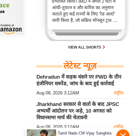
प्रभावित किया। IMD ने अगले 2 घंटों में
आंधी-तूफान व और बारिश का अनुमान
जताते हुए कई राज्यों के लिए 'रेड अलर्ट'
जारी किया है, जो सक्रिय मॉनसून ट्रफ़ और
चक्रवाती हवाओं के घेरे का परिणाम है,
जिससे यातायात बाधित होने के साथ-साथ
सफदरजंग अस्पताल में भी जलभराव की
स्थिति बनी।
VIEW ALL SHORTS
लेटेस्ट न्यूज़
Dehradun में सड़क धंसने पर PWD के तीन
इंजीनियर सस्पेंड, जांच के बाद हुई कार्रवाई
Aug 08, 2026 3:12AM
राष्ट्रीय
Jharkhand सरकार से वार्ता के बाद JPSC
अभ्यर्थी आंदोलन पर अड़े, 10 अगस्त को
विधानसभा मार्च की चेतावनी
Aug 08, 2026 3:12AM
राष्ट्रीय
Tamil Nadu CM Vijay Sanghita