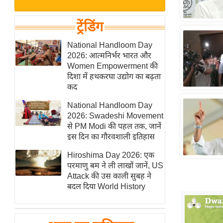
बजट
Hindi
खेल
News
ट्रेंडिंग
क्रिकेट
Hindi
National Handloom Day
IPL
2026: आत्मनिर्भर भारत और
Videos
2026
Women Empowerment की
क्राइम
दिशा में हथकरघा उद्योग का बढ़ता
कद
ई-पेपर
National Handloom Day
मिसाल बेमिसाल
2026: Swadeshi Movement
शख्सियत
से PM Modi की पहल तक, जानें
यंग इंडिया
इस दिन का गौरवशाली इतिहास
साहित्य जगत
Hiroshima Day 2026: एक
परमाणु बम ने ली लाखों जानें, US
ऑटो वर्ल्ड
Attack की उस काली सुबह ने
न्यूज ब्रीफ
बदल दिया World History
मनोरंजन जगत
बॉलीवुड