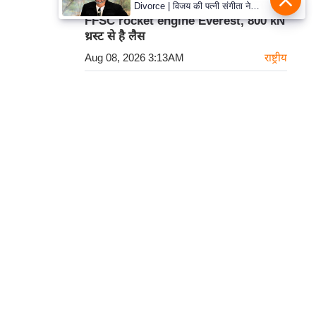
Astrobase ने पेश किया भारत का पहला
Divorce | विजय की पत्नी संगीता ने
वापस ली तलाक की अर्जी, कोर्ट ने मामले
FFSC rocket engine Everest, 800 kN
को किया निपटाया
थ्रस्ट से है लैस
Aug 08, 2026 3:13AM
राष्ट्रीय
Rahul Gandhi बोले: महिलाओं की आवाज
के बिना देश अधूरा और पिछड़ा रहेगा
Aug 08, 2026 3:12AM
राष्ट्रीय
हमसे सम्पर्क करें
कार्टून
प्रथम तल, 12-अजीत सिंह हाउस,
डीडीए कॉम्पलेक्स, युसूफ सराय,
नई दिल्ली-110049
दूरभाषः- 011-26866034
ईमेल-
edit@prabhasakshi.com
Contact Editor