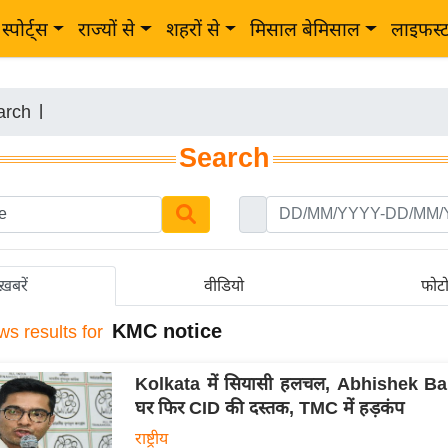
स्पोर्ट्स
राज्यों से
शहरों से
मिसाल बेमिसाल
लाइफस्
arch
|
Search
ख़बरें
वीडियो
फोट
KMC notice
ws results for
Kolkata में सियासी हलचल, Abhishek Ba
घर फिर CID की दस्तक, TMC में हड़कंप
राष्ट्रीय