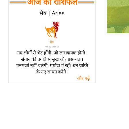
आज का राशिफल
हॉलीवुड
फिल्म समीक्षा
मेष | Aries
Breaking
News
लाइफस्टाइल
टेक्नॉलॉजी
नए लोगों से भेंट होंगी, जो लाभदायक होगी।
ब्यूटी/फैशन
संतान की प्रगति से सुख और प्रसन्नता।
घरेलू नुस्खे
मनमर्जी नहीं चलेगी, मर्यादा में रहें। धन प्राप्ति
के नए साधन बनेंगे।
पर्यटन स्थल
और पढ़ें
फिटनेस मंत्रा
रिलेशनशिप
राजनीति
विश्लेषण
समसामयिक
मातृभूमि