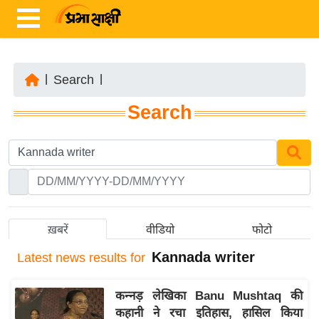
|
Search
|
ता
Search
ज़ा
ख
ब
र
रा
ष्ट्री
ख़बरें
वीडियो
फोटो
य
Kannada writer
Latest
news results for
अं
त
कन्नड़ लेखिका Banu Mushtaq की
र्रा
कहानी ने रचा इतिहास, हासिल किया
ष्ट्री