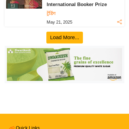
International Booker Prize
य
ट्रेंडिंग
बि
May 21, 2025
ज़
ने
Load More...
स
उ
द्यो
ग
ज
ग
त
वि
शे
ष
ज्ञ
रा
Quick Links