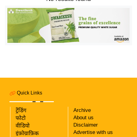
य
बि
ज़
ने
स
उ
द्यो
ग
ज
ग
त
Quick Links
वि
शे
ट्रेंडिंग
Archive
ष
About us
फोटो
ज्ञ
Disclaimer
वीडियो
रा
Advertise with us
इंफ़ोग्राफ़िक