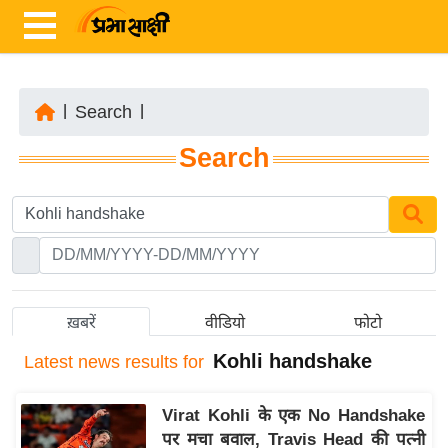
|
Search
|
ता
Search
ज़ा
ख
ब
र
रा
ष्ट्री
ख़बरें
वीडियो
फोटो
य
Kohli handshake
Latest
news results for
अं
त
Virat Kohli के एक No Handshake
र्रा
पर मचा बवाल, Travis Head की पत्नी
ष्ट्री