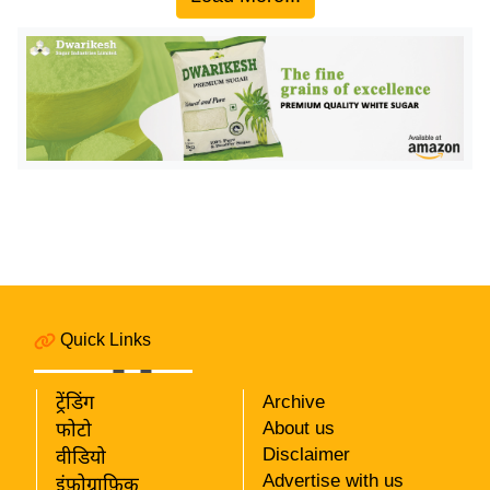
य
ब
ज
ट
खे
ल
क्रि
के
ट
I
P
L
Quick Links
2
0
ट्रेंडिंग
Archive
2
About us
फोटो
6
Disclaimer
वीडियो
Advertise with us
इंफ़ोग्राफ़िक
क्रा