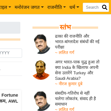
टाइल
मनोरंजन जगत
राजनीति
धर्म
स्तंभ
ढाका की राजनीति और
भारत-बांग्लादेश संबंधों की नई
परीक्षा
~ ललित गर्ग
अगर भारत-पाक युद्ध हुआ तो
क्या India के खिलाफ अपनी
ो
सेना उतारेंगे Turkey और
Saudi Arabia?
~ नीरज कुमार दुबे
संसदीय-गतिरोध से नहीं
 Fortune
चलेगा लोकतंत्र, संवाद ही है
े कम, AWL
समाधान
~ ललित गर्ग