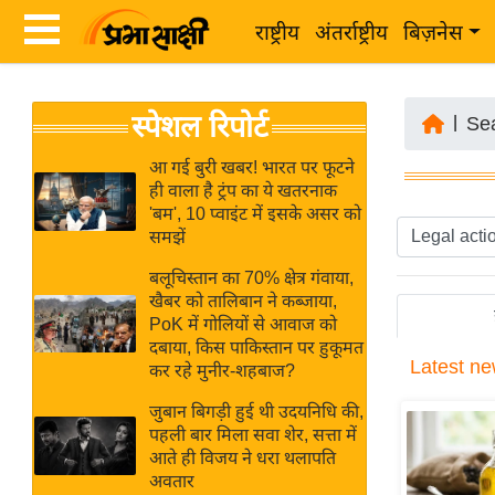
राष्ट्रीय
अंतर्राष्ट्रीय
बिज़नेस
Latest
ता
स्पेशल रिपोर्ट
News
|
Se
ज़ा
in
ख
आ गई बुरी खबर! भारत पर फूटने
Hindi
ही वाला है ट्रंप का ये खतरनाक
ब
'बम', 10 प्वाइंट में इसके असर को
र
समझें
Hindi
राष्ट्रीय
बलूचिस्तान का 70% क्षेत्र गंवाया,
News
अंतर्राष्ट्रीय
खैबर को तालिबान ने कब्जाया,
Live
PoK में गोलियों से आवाज को
बिज़नेस
दबाया, किस पाकिस्तान पर हुकूमत
Latest
ne
उद्योग
कर रहे मुनीर-शहबाज?
Breaking
जगत
News in
जुबान बिगड़ी हुई थी उदयनिधि की,
विशेषज्ञ
पहली बार मिला सवा शेर, सत्ता में
Hindi
आते ही विजय ने धरा थलापति
राय
अवतार