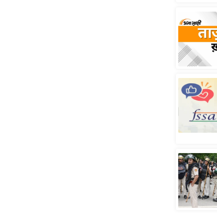
स्तंभ
एम.
आर.
आई.
चाय पर
समीक्षा
धर्म
ज्योतिष
प्रभु
महिमा/
धर्मस्थल
व्रत
त्योहार
राशिफल
विशेष