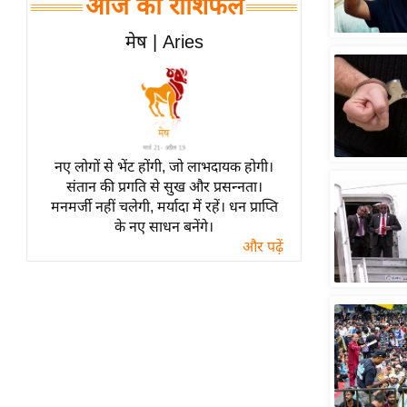
आज का राशिफल
हॉलीवुड
फिल्म समीक्षा
मेष | Aries
Breaking
News
लाइफस्टाइल
टेक्नॉलॉजी
नए लोगों से भेंट होंगी, जो लाभदायक होगी।
ब्यूटी/फैशन
संतान की प्रगति से सुख और प्रसन्नता।
घरेलू नुस्खे
मनमर्जी नहीं चलेगी, मर्यादा में रहें। धन प्राप्ति
के नए साधन बनेंगे।
पर्यटन स्थल
और पढ़ें
फिटनेस मंत्रा
रिलेशनशिप
राजनीति
विश्लेषण
समसामयिक
मातृभूमि