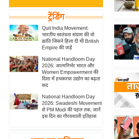
बजट
Hindi
खेल
News
ट्रेंडिंग
क्रिकेट
Hindi
Quit India Movement:
IPL
भारतीय स्वतंत्रता संग्राम की वो
Videos
2026
क्रांति जिसने हिला दी थी British
क्राइम
Empire की जड़ें
ई-पेपर
National Handloom Day
2026: आत्मनिर्भर भारत और
मिसाल बेमिसाल
Women Empowerment की
शख्सियत
दिशा में हथकरघा उद्योग का बढ़ता
यंग इंडिया
कद
साहित्य जगत
National Handloom Day
2026: Swadeshi Movement
ऑटो वर्ल्ड
से PM Modi की पहल तक, जानें
न्यूज ब्रीफ
इस दिन का गौरवशाली इतिहास
मनोरंजन जगत
बॉलीवुड