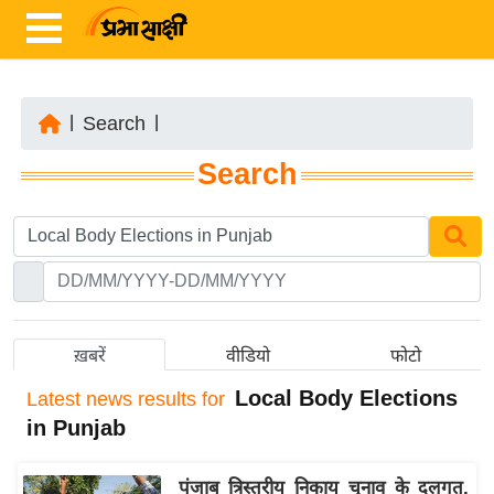
|
Search
|
ता
Search
ज़ा
ख
ब
र
रा
ष्ट्री
ख़बरें
वीडियो
फोटो
य
Local Body Elections
Latest
news results for
अं
in Punjab
त
र्रा
पंजाब त्रिस्तरीय निकाय चुनाव के दलगत,
ष्ट्री