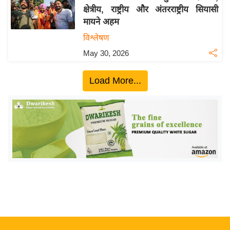
क्षेत्रीय, राष्ट्रीय और अंतरराष्ट्रीय सियासी
य
मायने अहम
बि
विश्लेषण
ज़
May 30, 2026
ने
स
Load More...
उ
द्यो
ग
ज
ग
त
वि
शे
ष
ज्ञ
रा