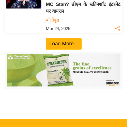
MC Stan? डीएम के स्क्रीनशॉट इंटरनेट
य
पर वायरल
बि
बॉलीवुड
ज़
Mar 24, 2025
ने
स
Load More...
उ
द्यो
ग
ज
ग
त
वि
शे
ष
ज्ञ
रा