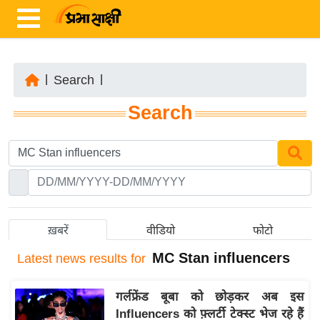
|
Search
|
ता
Search
ज़ा
ख
ब
र
रा
ष्ट्री
ख़बरें
वीडियो
फोटो
य
MC Stan influencers
Latest
news results for
अं
त
गर्लफ्रेंड बूबा को छोड़कर अब इस
र्रा
Influencers को फ़्लर्टी टेक्स्ट भेज रहे हैं
ष्ट्री