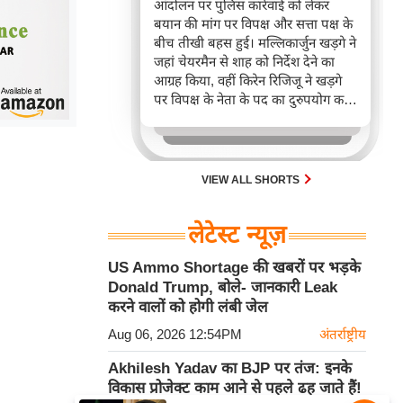
आंदोलन पर पुलिस कार्रवाई को लेकर
बयान की मांग पर विपक्ष और सत्ता पक्ष के
बीच तीखी बहस हुई। मल्लिकार्जुन खड़गे ने
जहां चेयरमैन से शाह को निर्देश देने का
आग्रह किया, वहीं किरेन रिजिजू ने खड़गे
पर विपक्ष के नेता के पद का दुरुपयोग करने
का आरोप लगाया। यह घटना संसद में
महत्वपूर्ण राष्ट्रीय मुद्दों पर बढ़ते राजनीतिक
तनाव और सरकार व विपक्ष के बीच
आरोप-प्रत्यारोप की स्थिति को दर्शाती है।
VIEW ALL SHORTS
लेटेस्ट न्यूज़
US Ammo Shortage की खबरों पर भड़के
Donald Trump, बोले- जानकारी Leak
करने वालों को होगी लंबी जेल
Aug 06, 2026 12:54PM
अंतर्राष्ट्रीय
Akhilesh Yadav का BJP पर तंज: इनके
विकास प्रोजेक्ट काम आने से पहले ढह जाते हैं!