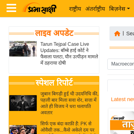
राष्ट्रीय
अंतर्राष्ट्रीय
बिज़नेस
Latest
ता
लाइव अपडेट
News
|
Se
ज़ा
in
Tarun Tejpal Case Live
ख
Updates: बॉम्बे हाई कोर्ट ने
Hindi
ब
फैसला पलटा, यौन उत्पीड़न मामले
र
में ठहराया दोषी
Hindi
राष्ट्रीय
News
स्पेशल रिपोर्ट
अंतर्राष्ट्रीय
Live
बिज़नेस
जुबान बिगड़ी हुई थी उदयनिधि की,
Latest
ne
उद्योग
पहली बार मिला सवा शेर, सत्ता में
Breaking
आते ही विजय ने धरा थलापति
जगत
News in
अवतार
विशेषज्ञ
Hindi
सिर्फ एक बंदा काफ़ी है: PK से
राय
ओवैसी तक...कैसे अकेले दम पर