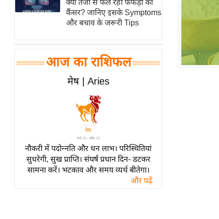
क्यों तेजी से फैल रहा फेफड़ों का
हॉलीवुड
कैंसर? जानिए इसके Symptoms
फिल्म समीक्षा
और बचाव के जरूरी Tips
Breaking
News
आज का राशिफल
लाइफस्टाइल
टेक्नॉलॉजी
मेष | Aries
ब्यूटी/फैशन
घरेलू नुस्खे
पर्यटन स्थल
फिटनेस मंत्रा
नौकरी में पदोन्नति और धन लाभ। परिस्थितियां
रिलेशनशिप
सुधरेगी, सुख प्राप्ति। संघर्ष प्रधान दिन- डटकर
सामना करें। भटकाव और समय व्यर्थ बीतेगा।
राजनीति
और पढ़ें
विश्लेषण
समसामयिक
मातृभूमि