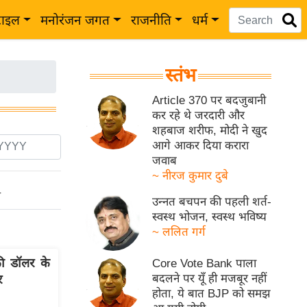
टाइल
मनोरंजन जगत
राजनीति
धर्म
स्तंभ
Article 370 पर बदजुबानी
कर रहे थे जरदारी और
शहबाज शरीफ, मोदी ने खुद
आगे आकर दिया करारा
जवाब
~ नीरज कुमार दुबे
ो
उन्नत बचपन की पहली शर्त-
स्वस्थ भोजन, स्वस्थ भविष्य
~ ललित गर्ग
की डॉलर के
Core Vote Bank पाला
बदलने पर यूँ ही मजबूर नहीं
र
होता, ये बात BJP को समझ