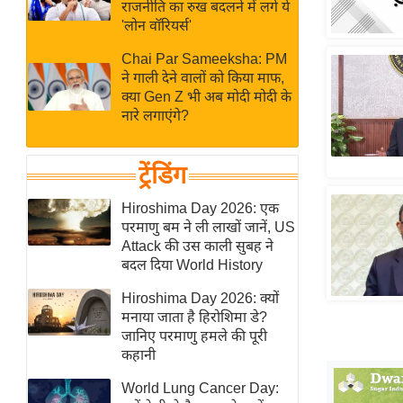
बजट
Hindi
राजनीति का रुख बदलने में लगे ये
'लोन वॉरियर्स'
खेल
News
क्रिकेट
Chai Par Sameeksha: PM
ने गाली देने वालों को किया माफ,
Hindi
IPL
क्या Gen Z भी अब मोदी मोदी के
Videos
2026
नारे लगाएंगे?
क्राइम
ई-पेपर
ट्रेंडिंग
मिसाल बेमिसाल
Hiroshima Day 2026: एक
शख्सियत
परमाणु बम ने ली लाखों जानें, US
Attack की उस काली सुबह ने
यंग इंडिया
बदल दिया World History
साहित्य जगत
Hiroshima Day 2026: क्यों
ऑटो वर्ल्ड
मनाया जाता है हिरोशिमा डे?
न्यूज ब्रीफ
जानिए परमाणु हमले की पूरी
कहानी
मनोरंजन जगत
बॉलीवुड
World Lung Cancer Day: