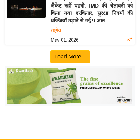
जैकेट नहीं पहनी, IMD की चेतावनी को
य
किया गया दरकिनार, सुरक्षा नियमों की
बि
धज्जियाँ उड़ाने से गई 9 जान
ज़
राष्ट्रीय
ने
May 01, 2026
स
उ
Load More...
द्यो
ग
ज
ग
त
वि
शे
ष
ज्ञ
रा