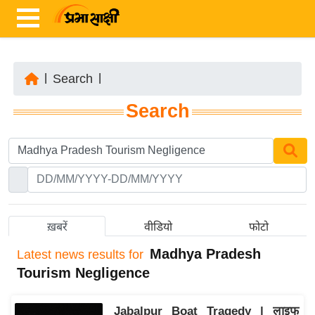
|
Search
|
ता
Search
ज़ा
ख
ब
र
रा
ष्ट्री
ख़बरें
वीडियो
फोटो
य
Madhya Pradesh
Latest
news results for
अं
Tourism Negligence
त
र्रा
Jabalpur Boat Tragedy | लाइफ
ष्ट्री