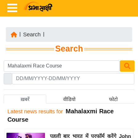
|
Search
|
ता
Search
ज़ा
ख
ब
र
रा
ष्ट्री
ख़बरें
वीडियो
फोटो
य
Mahalaxmi Race
Latest
news results for
अं
Course
त
र्रा
पहली बार भारत में परफॉर्म करेंगे John
ष्ट्री