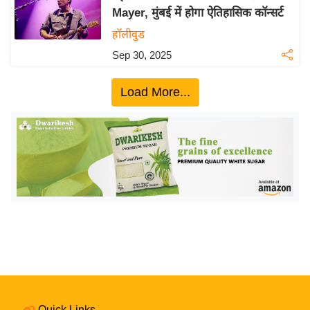
Mayer, मुंबई में होगा ऐतिहासिक कॉन्सर्ट
य
हॉलीवुड
बि
ज़
Sep 30, 2025
ने
स
Load More...
उ
द्यो
ग
ज
ग
त
वि
शे
ष
ज्ञ
रा
Quick Links