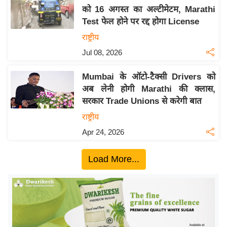
को 16 अगस्त का अल्टीमेटम, Marathi
य
Test फेल होने पर रद्द होगा License
बि
राष्ट्रीय
ज़
Jul 08, 2026
ने
स
Mumbai के ऑटो-टैक्सी Drivers को
उ
अब लेनी होगी Marathi की क्लास,
द्यो
सरकार Trade Unions से करेगी बात
ग
राष्ट्रीय
ज
Apr 24, 2026
ग
त
Load More...
वि
शे
ष
ज्ञ
रा