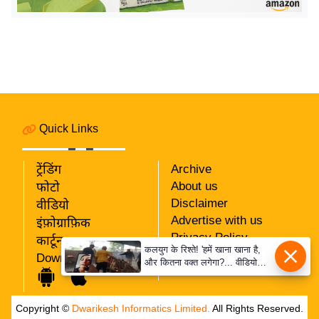
य
ब
ज
ट
खे
ल
क्रि
Quick Links
के
ट
ट्रेंडिंग
Archive
I
About us
फोटो
P
Disclaimer
वीडियो
Advertise with us
L
इंफ़ोग्राफ़िक
Privacy Policy
2
कार्टून
कलयुग के रिश्ते! 'हमें खाना खाना है,
RSS
Download App
0
और कितना वक्त लगेगा?... वीडियो
Our Team
कॉल पर पिता का अंतिम संस्कार देख
2
रही बेटी के शब्द! 5100 रुपये देकर
6
निभाया फर्ज!
Copyright ©
Dwarikesh Informatics Limited.
All Rights Reserved.
क्रा