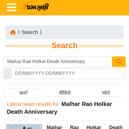
|
Search
|
ता
Search
ज़ा
ख
ब
र
रा
ष्ट्री
ख़बरें
वीडियो
फोटो
य
Malhar Rao Holkar
Latest
news results for
अं
Death Anniversary
त
र्रा
Malhar Rao Holkar Death
ष्ट्री