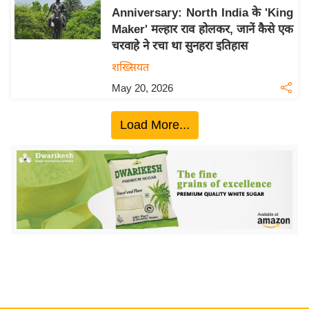
Anniversary: North India के 'King
य
Maker' मल्हार राव होलकर, जानें कैसे एक
बि
चरवाहे ने रचा था सुनहरा इतिहास
ज़
शख्सियत
ने
May 20, 2026
स
उ
Load More...
द्यो
ग
ज
ग
त
वि
शे
ष
ज्ञ
रा