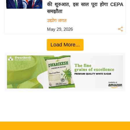
की शुरुआत, इस साल पूरा होगा CEPA
य
समझौता
बि
उद्योग जगत
ज़
May 29, 2026
ने
स
Load More...
उ
द्यो
ग
ज
ग
त
वि
शे
ष
ज्ञ
रा