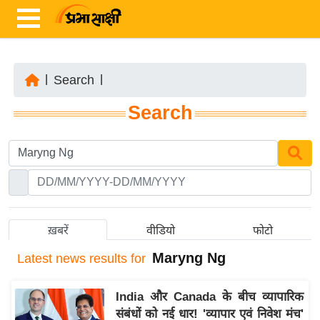
|
Search
|
ता
Search
ज़ा
ख
ब
र
रा
ष्ट्री
ख़बरें
वीडियो
फोटो
य
Maryng Ng
Latest
news results for
अं
त
India और Canada के बीच व्यापारिक
र्रा
संबंधों को नई धार! 'व्यापार एवं निवेश मंच'
ष्ट्री