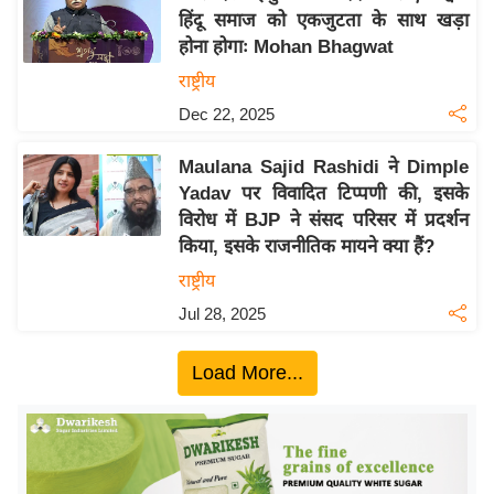
हिंदू समाज को एकजुटता के साथ खड़ा
य
होना होगाः Mohan Bhagwat
बि
राष्ट्रीय
ज़
Dec 22, 2025
ने
स
Maulana Sajid Rashidi ने Dimple
उ
Yadav पर विवादित टिप्पणी की, इसके
द्यो
विरोध में BJP ने संसद परिसर में प्रदर्शन
ग
किया, इसके राजनीतिक मायने क्या हैं?
ज
राष्ट्रीय
ग
Jul 28, 2025
त
वि
Load More...
शे
ष
ज्ञ
रा