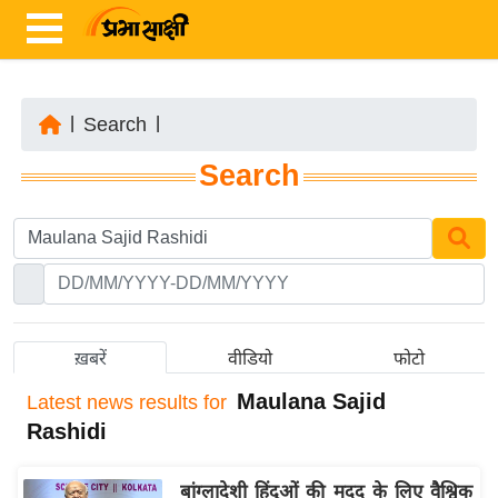
|
Search
|
ता
Search
ज़ा
ख
ब
र
रा
ष्ट्री
ख़बरें
वीडियो
फोटो
य
Maulana Sajid
Latest
news results for
अं
Rashidi
त
र्रा
बांग्लादेशी हिंदुओं की मदद के लिए वैश्विक
ष्ट्री