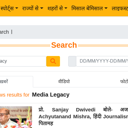
स्पोर्ट्स
राज्यों से
शहरों से
मिसाल बेमिसाल
लाइफस्
arch
|
Search
ख़बरें
वीडियो
फोट
Media Legacy
ws results for
प्रो. Sanjay Dwivedi बोले- अजातश
Achyutanand Mishra, हिंदी Journalism
पितामह