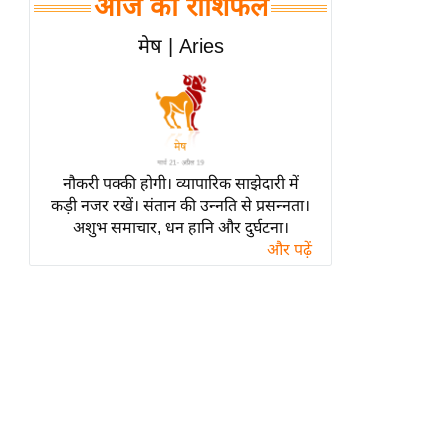
आज का राशिफल
हॉलीवुड
फिल्म समीक्षा
मेष | Aries
Breaking
News
लाइफस्टाइल
टेक्नॉलॉजी
नौकरी पक्की होगी। व्यापारिक साझेदारी में
ब्यूटी/फैशन
कड़ी नजर रखें। संतान की उन्नति से प्रसन्नता।
घरेलू नुस्खे
अशुभ समाचार, धन हानि और दुर्घटना।
और पढ़ें
पर्यटन स्थल
फिटनेस मंत्रा
रिलेशनशिप
राजनीति
विश्लेषण
समसामयिक
मातृभूमि