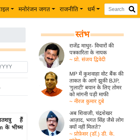
टाइल
मनोरंजन जगत
राजनीति
धर्म
स्तंभ
राजेंद्र माथुर- विचारों की
पत्रकारिता के नायक
~ प्रो. संजय द्विवेदी
MP में कुशवाहा वोट बैंक की
ताकत के आगे झुकी BJP,
'गुलाटी' बयान के लिए तोमर
ो
को मांगनी पड़ी माफी
~ नीरज कुमार दुबे
अब शिवाजी, चंद्रशेखर
त्रु हैं
आज़ाद, भगत सिंह जैसे लोग
क्यों नहीं मिलते?
 के भीष्म
~ प्रोफ़ेसर (डॉ.) डी. के.