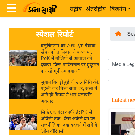
राष्ट्रीय
अंतर्राष्ट्रीय
बिज़नेस
Latest
ता
स्पेशल रिपोर्ट
News
|
Se
ज़ा
in
ख
बलूचिस्तान का 70% क्षेत्र गंवाया,
Hindi
खैबर को तालिबान ने कब्जाया,
ब
PoK में गोलियों से आवाज को
र
दबाया, किस पाकिस्तान पर हुकूमत
Hindi
कर रहे मुनीर-शहबाज?
राष्ट्रीय
News
अंतर्राष्ट्रीय
जुबान बिगड़ी हुई थी उदयनिधि की,
Live
पहली बार मिला सवा शेर, सत्ता में
बिज़नेस
आते ही विजय ने धरा थलापति
Latest
ne
उद्योग
अवतार
Breaking
जगत
News in
सिर्फ एक बंदा काफ़ी है: PK से
विशेषज्ञ
ओवैसी तक...कैसे अकेले दम पर
Hindi
राजनीति का रुख बदलने में लगे ये
राय
'लोन वॉरियर्स'