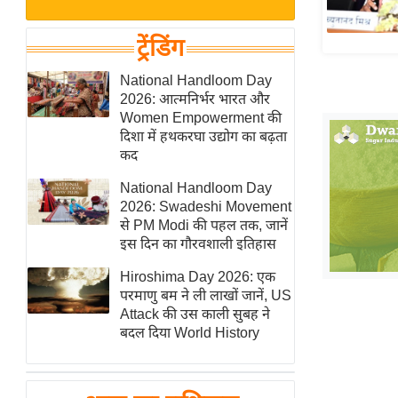
बजट
Hindi
खेल
News
ट्रेंडिंग
क्रिकेट
Hindi
National Handloom Day
IPL
2026: आत्मनिर्भर भारत और
Videos
2026
Women Empowerment की
क्राइम
दिशा में हथकरघा उद्योग का बढ़ता
कद
ई-पेपर
National Handloom Day
मिसाल बेमिसाल
2026: Swadeshi Movement
शख्सियत
से PM Modi की पहल तक, जानें
यंग इंडिया
इस दिन का गौरवशाली इतिहास
साहित्य जगत
Hiroshima Day 2026: एक
परमाणु बम ने ली लाखों जानें, US
ऑटो वर्ल्ड
Attack की उस काली सुबह ने
न्यूज ब्रीफ
बदल दिया World History
मनोरंजन जगत
बॉलीवुड