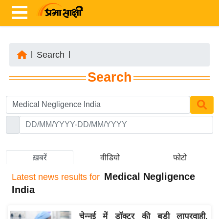
|
Search
|
ता
Search
ज़ा
ख
ब
र
रा
ष्ट्री
ख़बरें
वीडियो
फोटो
य
Medical Negligence
Latest
news results for
अं
India
त
र्रा
चेन्नई में डॉक्टर की बड़ी लापरवाही,
ष्ट्री