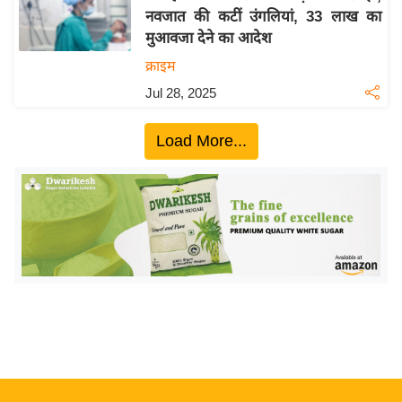
नवजात की कटीं उंगलियां, 33 लाख का
य
मुआवजा देने का आदेश
बि
क्राइम
ज़
Jul 28, 2025
ने
स
Load More...
उ
द्यो
ग
ज
ग
त
वि
शे
ष
ज्ञ
रा