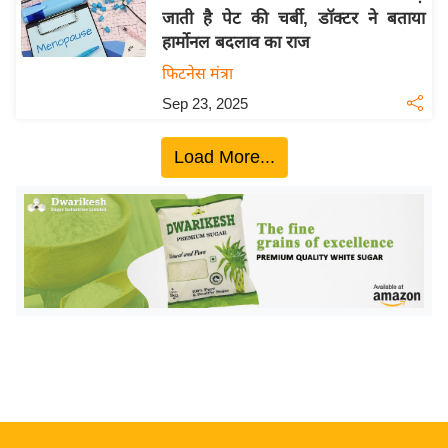
जाती है पेट की चर्बी, डॉक्टर ने बताया
य
हार्मोनल बदलाव का राज
बि
फिटनेस मंत्रा
ज़
Sep 23, 2025
ने
स
Load More...
उ
द्यो
ग
ज
ग
त
वि
शे
ष
ज्ञ
रा