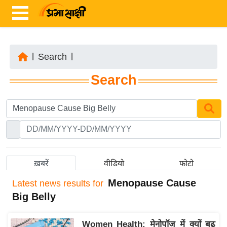
|
Search
|
ता
Search
ज़ा
ख
ब
र
रा
ष्ट्री
ख़बरें
वीडियो
फोटो
य
Menopause Cause
Latest
news results for
अं
Big Belly
त
र्रा
Women Health: मेनोपॉज में क्यों बढ़
ष्ट्री