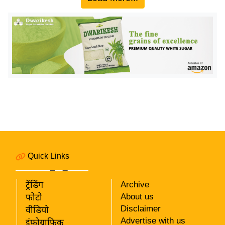
य
ब
ज
ट
खे
ल
क्रि
के
ट
I
P
L
Quick Links
2
0
ट्रेंडिंग
Archive
2
About us
फोटो
6
Disclaimer
वीडियो
Advertise with us
इंफ़ोग्राफ़िक
क्रा