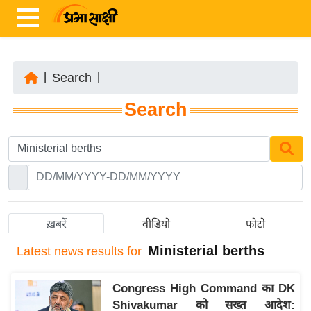
|
Search
|
ता
Search
ज़ा
ख
ब
र
रा
ष्ट्री
ख़बरें
वीडियो
फोटो
य
Ministerial berths
Latest
news results for
अं
त
Congress High Command का DK
र्रा
Shivakumar को सख्त आदेश:
ष्ट्री