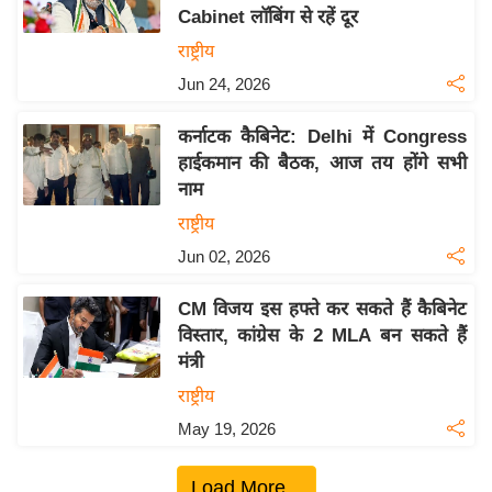
Cabinet लॉबिंग से रहें दूर
य
राष्ट्रीय
बि
Jun 24, 2026
ज़
ने
कर्नाटक कैबिनेट: Delhi में Congress
स
हाईकमान की बैठक, आज तय होंगे सभी
उ
नाम
द्यो
राष्ट्रीय
ग
Jun 02, 2026
ज
ग
CM विजय इस हफ्ते कर सकते हैं कैबिनेट
त
विस्तार, कांग्रेस के 2 MLA बन सकते हैं
वि
मंत्री
शे
राष्ट्रीय
ष
May 19, 2026
ज्ञ
रा
Load More...