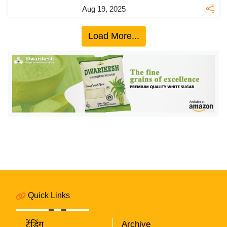
य
Aug 19, 2025
ब
ज
Load More...
ट
खे
ल
क्रि
के
ट
I
P
L
2
0
Quick Links
2
6
ट्रेंडिंग
Archive
क्रा