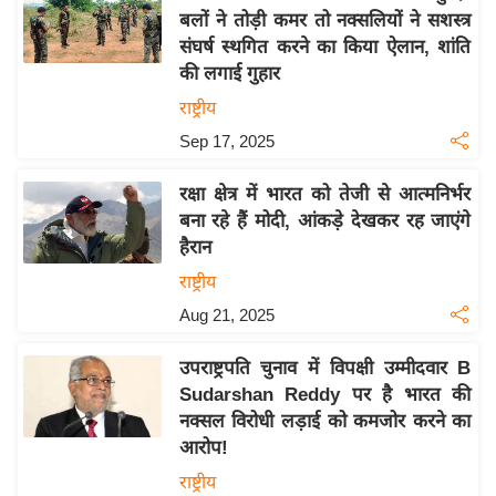
बलों ने तोड़ी कमर तो नक्सलियों ने सशस्त्र
य
संघर्ष स्थगित करने का किया ऐलान, शांति
बि
की लगाई गुहार
ज़
राष्ट्रीय
ने
Sep 17, 2025
स
उ
रक्षा क्षेत्र में भारत को तेजी से आत्मनिर्भर
द्यो
बना रहे हैं मोदी, आंकड़े देखकर रह जाएंगे
ग
हैरान
ज
राष्ट्रीय
ग
Aug 21, 2025
त
वि
उपराष्ट्रपति चुनाव में विपक्षी उम्मीदवार B
शे
Sudarshan Reddy पर है भारत की
ष
नक्सल विरोधी लड़ाई को कमजोर करने का
ज्ञ
आरोप!
रा
राष्ट्रीय