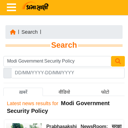
|
Search
|
ता
Search
ज़ा
ख
ब
र
रा
ष्ट्री
ख़बरें
वीडियो
फोटो
य
Modi Government
Latest
news results for
अं
Security Policy
त
र्रा
Prabhasakshi NewsRoom: सुरक्षा
ष्ट्री