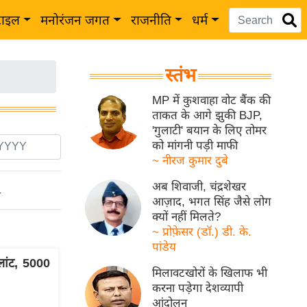
टाइल
मनोरंजन जगत
राजनीति
धर्म
स्तंभ
MP में कुशवाहा वोट बैंक की
ताकत के आगे झुकी BJP,
'गुलाटी' बयान के लिए तोमर
को मांगनी पड़ी माफी
~ नीरज कुमार दुबे
अब शिवाजी, चंद्रशेखर
ो
आज़ाद, भगत सिंह जैसे लोग
क्यों नहीं मिलते?
~ प्रोफ़ेसर (डॉ.) डी. के.
पांडेय
्लांट, 5000
मिलावटखोरों के खिलाफ भी
करना पड़ेगा देशव्यापी
आंदोलन