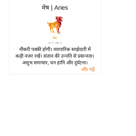
हॉलीवुड
मेष | Aries
फिल्म समीक्षा
Breaking
News
लाइफस्टाइल
नौकरी पक्की होगी। व्यापारिक साझेदारी में
टेक्नॉलॉजी
कड़ी नजर रखें। संतान की उन्नति से प्रसन्नता।
ब्यूटी/फैशन
अशुभ समाचार, धन हानि और दुर्घटना।
घरेलू नुस्खे
और पढ़ें
पर्यटन स्थल
फिटनेस मंत्रा
रिलेशनशिप
राजनीति
विश्लेषण
समसामयिक
मातृभूमि