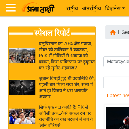
राष्ट्रीय
अंतर्राष्ट्रीय
बिज़नेस
Latest
ता
स्पेशल रिपोर्ट
News
|
Se
ज़ा
in
ख
बलूचिस्तान का 70% क्षेत्र गंवाया,
Hindi
खैबर को तालिबान ने कब्जाया,
ब
PoK में गोलियों से आवाज को
र
दबाया, किस पाकिस्तान पर हुकूमत
Hindi
कर रहे मुनीर-शहबाज?
राष्ट्रीय
News
अंतर्राष्ट्रीय
जुबान बिगड़ी हुई थी उदयनिधि की,
Live
पहली बार मिला सवा शेर, सत्ता में
बिज़नेस
आते ही विजय ने धरा थलापति
Latest
ne
उद्योग
अवतार
Breaking
जगत
News in
सिर्फ एक बंदा काफ़ी है: PK से
विशेषज्ञ
ओवैसी तक...कैसे अकेले दम पर
Hindi
राजनीति का रुख बदलने में लगे ये
राय
'लोन वॉरियर्स'