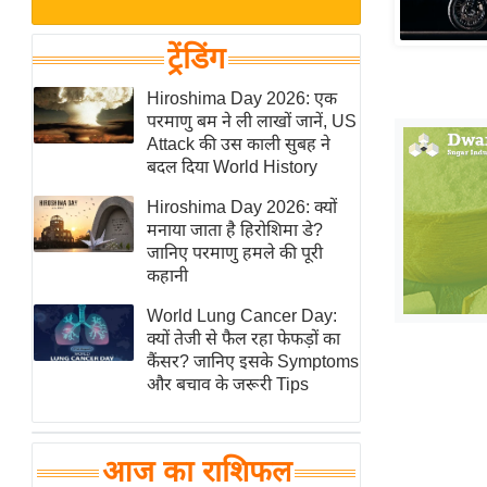
बजट
Hindi
खेल
News
ट्रेंडिंग
क्रिकेट
Hindi
Hiroshima Day 2026: एक
IPL
परमाणु बम ने ली लाखों जानें, US
Videos
2026
Attack की उस काली सुबह ने
क्राइम
बदल दिया World History
ई-पेपर
Hiroshima Day 2026: क्यों
मनाया जाता है हिरोशिमा डे?
मिसाल बेमिसाल
जानिए परमाणु हमले की पूरी
शख्सियत
कहानी
यंग इंडिया
World Lung Cancer Day:
साहित्य जगत
क्यों तेजी से फैल रहा फेफड़ों का
कैंसर? जानिए इसके Symptoms
ऑटो वर्ल्ड
और बचाव के जरूरी Tips
न्यूज ब्रीफ
मनोरंजन जगत
आज का राशिफल
बॉलीवुड