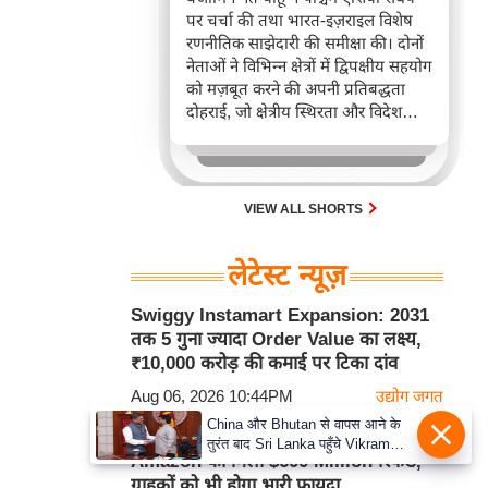
पर चर्चा की तथा भारत-इज़राइल विशेष
रणनीतिक साझेदारी की समीक्षा की। दोनों
नेताओं ने विभिन्न क्षेत्रों में द्विपक्षीय सहयोग
को मज़बूत करने की अपनी प्रतिबद्धता
दोहराई, जो क्षेत्रीय स्थिरता और विदेश
नीति में भारत के बढ़ते महत्व को रेखांकित
करता है।
VIEW ALL SHORTS
लेटेस्ट न्यूज़
Swiggy Instamart Expansion: 2031
तक 5 गुना ज्यादा Order Value का लक्ष्य,
₹10,000 करोड़ की कमाई पर टिका दांव
Aug 06, 2026 10:44PM
उद्योग जगत
China और Bhutan से वापस आने के
US Supreme Court के बड़े फैसले के बाद
तुरंत बाद Sri Lanka पहुँचे Vikram
Amazon को मिला $600 Million रिफंड,
Misri, भारत के जबरदस्त दाँव से दुनिया
ग्राहकों को भी होगा भारी फायदा
हुई हैरान