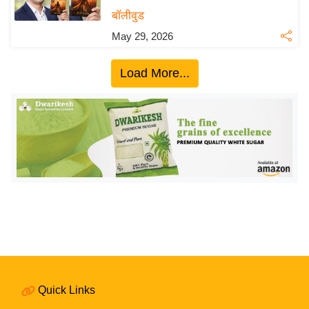
य
बॉलीवुड
बि
May 29, 2026
ज़
ने
Load More...
स
उ
द्यो
ग
ज
ग
त
वि
शे
ष
ज्ञ
Quick Links
रा