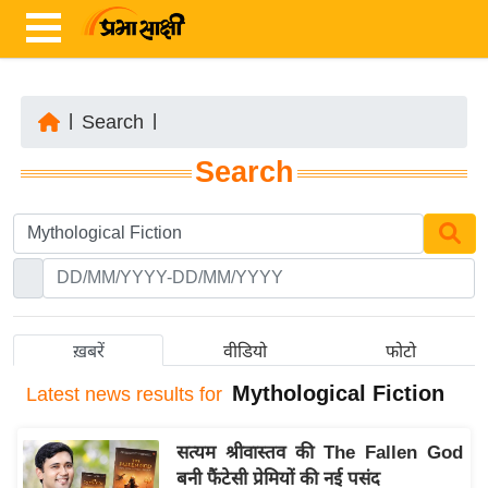
|
Search
|
ता
Search
ज़ा
ख
ब
र
रा
ष्ट्री
ख़बरें
वीडियो
फोटो
य
Mythological Fiction
Latest
news results for
अं
त
सत्यम श्रीवास्तव की The Fallen God
र्रा
बनी फैंटेसी प्रेमियों की नई पसंद
ष्ट्री