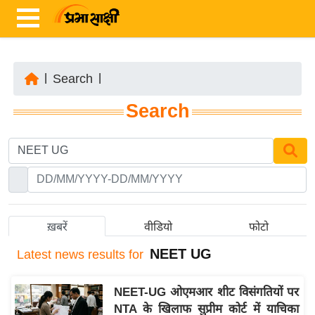
|
Search
|
ता
Search
ज़ा
ख
ब
र
रा
ष्ट्री
ख़बरें
वीडियो
फोटो
य
NEET UG
Latest
news results for
अं
त
NEET-UG ओएमआर शीट विसंगतियों पर
र्रा
NTA के खिलाफ सुप्रीम कोर्ट में याचिका
ष्ट्री