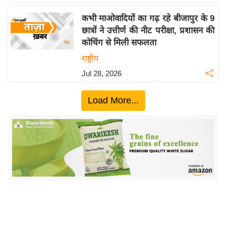
ख्सि
य
कभी माओवादियों का गढ़ रहे बीजापुर के 9
त
छात्रों ने उत्तीर्ण की नीट परीक्षा, प्रशासन की
कोचिंग से मिली सफलता
यं
ग
राष्ट्रीय
इं
Jul 28, 2026
डि
या
Load More...
सा
हि
त्य
ज
ग
त
ऑ
टो
व