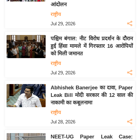
य
आंदोलन
ब
राष्ट्रीय
ज
Jul 29, 2026
ट
खे
पश्चिम बंगाल: नीट विरोध प्रदर्शन के दौरान
ल
हुई हिंसा मामले में गिरफ्तार 16 आरोपियों
को मिली जमानत
क्रि
के
राष्ट्रीय
ट
Jul 29, 2026
I
Abhishek Banerjee का दावा, Paper
P
Leak Bill मोदी सरकार की 12 साल की
L
नाकामी का कबूलनामा
2
राष्ट्रीय
0
2
Jul 28, 2026
6
NEET-UG Paper Leak Case:
क्रा