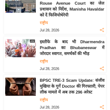
Rouse Avenue Court का जेल
इ
प्रशासन को निर्देश, Manisha Havaldar
म
को दें फिजियोथेरेपी
ई
राष्ट्रीय
-
Jul 28, 2026
पे
प
इस्तीफे के बाद भी Dharmendra
र
Pradhan का Bhubaneswar में
मि
जोरदार स्वागत, समर्थकों की भीड़
सा
राष्ट्रीय
ल
Jul 28, 2026
बे
BPSC TRE-3 Scam Update: संजीव
मि
मुखिया के गुर्गे Doctor की गिरफ्तारी, पेपर
सा
लीक मामले में अब तक 296 अरेस्ट
ल
राष्ट्रीय
श
Jul 28, 2026