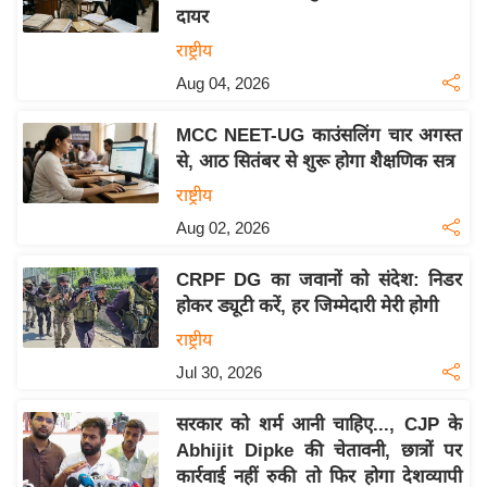
दायर
य
राष्ट्रीय
बि
Aug 04, 2026
ज़
ने
MCC NEET-UG काउंसलिंग चार अगस्त
स
से, आठ सितंबर से शुरू होगा शैक्षणिक सत्र
उ
राष्ट्रीय
द्यो
Aug 02, 2026
ग
ज
CRPF DG का जवानों को संदेश: निडर
ग
होकर ड्यूटी करें, हर जिम्मेदारी मेरी होगी
त
राष्ट्रीय
वि
Jul 30, 2026
शे
ष
सरकार को शर्म आनी चाहिए..., CJP के
ज्ञ
Abhijit Dipke की चेतावनी, छात्रों पर
रा
कार्रवाई नहीं रुकी तो फिर होगा देशव्यापी