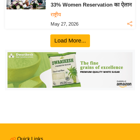
33% Women Reservation का ऐलान
य
राष्ट्रीय
बि
May 27, 2026
ज़
ने
Load More...
स
उ
द्यो
ग
ज
ग
त
वि
शे
ष
ज्ञ
रा
Quick Links