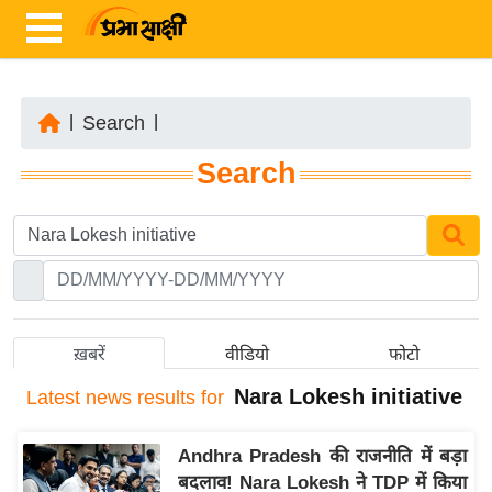
|
Search
|
ता
Search
ज़ा
ख
ब
र
रा
ष्ट्री
ख़बरें
वीडियो
फोटो
य
Nara Lokesh initiative
Latest
news results for
अं
त
Andhra Pradesh की राजनीति में बड़ा
र्रा
बदलाव! Nara Lokesh ने TDP में किया
ष्ट्री