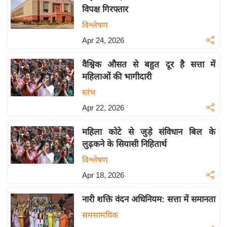
विपक्ष गिरफ्तार
य
विश्लेषण
बि
ज़
Apr 24, 2026
ने
वैश्विक औसत से बहुत दूर है सत्ता में
स
महिलाओं की भागीदारी
उ
स्तंभ
द्यो
Apr 22, 2026
ग
ज
महिला कोटे से जुड़े संविधान बिल के
ग
लुढ़कने के सियासी निहितार्थ
त
विश्लेषण
वि
Apr 18, 2026
शे
ष
नारी शक्ति वंदन अधिनियम: सत्ता में समानता
ज्ञ
समसामयिक
रा