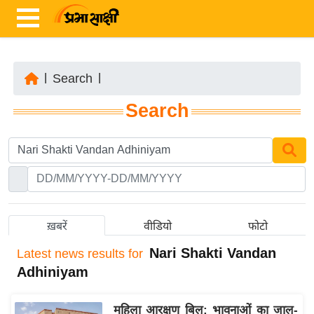
|
Search
|
ता
Search
ज़ा
ख
ब
र
रा
ष्ट्री
ख़बरें
वीडियो
फोटो
य
Nari Shakti Vandan
Latest
news results for
अं
Adhiniyam
त
र्रा
महिला आरक्षण बिल: भावनाओं का जाल-
ष्ट्री