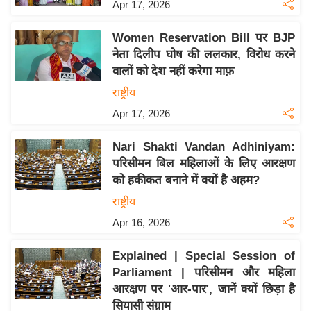
य
Apr 17, 2026
ब
Women Reservation Bill पर BJP
ज
नेता दिलीप घोष की ललकार, विरोध करने
ट
वालों को देश नहीं करेगा माफ़
खे
राष्ट्रीय
ल
Apr 17, 2026
क्रि
के
Nari Shakti Vandan Adhiniyam:
ट
परिसीमन बिल महिलाओं के लिए आरक्षण
I
को हकीकत बनाने में क्यों है अहम?
P
राष्ट्रीय
L
Apr 16, 2026
2
0
Explained | Special Session of
2
Parliament | परिसीमन और महिला
6
आरक्षण पर 'आर-पार', जानें क्यों छिड़ा है
सियासी संग्राम
क्रा