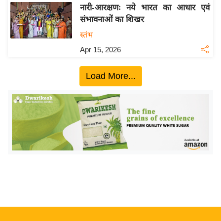
ख्सि
नारी-आरक्षणः नये भारत का आधार एवं
य
संभावनाओं का शिखर
त
स्तंभ
यं
Apr 15, 2026
ग
इं
Load More...
डि
या
सा
हि
त्य
ज
ग
त
ऑ
टो
व