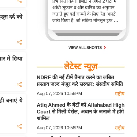
प्रभावित किया। IMD ने अगले 2 घंटों में
आंधी-तूफान व और बारिश का अनुमान
जताते हुए कई राज्यों के लिए 'रेड अलर्ट'
ड्स दर्द को
जारी किया है, जो सक्रिय मॉनसून ट्रफ़ और
चक्रवाती हवाओं के घेरे का परिणाम है,
जिससे यातायात बाधित होने के साथ-साथ
सफदरजंग अस्पताल में भी जलभराव की
स्थिति बनी।
VIEW ALL SHORTS
ार में छिपा
लेटेस्ट न्यूज़
NDRF की नई टीमें तैनात करने का लंबित
प्रस्ताव जल्द मंजूर करे सरकार: संसदीय समिति
Aug 07, 2026 10:56PM
राष्ट्रीय
ही बनाएं ये
Atiq Ahmed के बेटों को Allahabad High
Court से मिली पेरोल, अबान के जनाजे में होंगे
शामिल
Aug 07, 2026 10:56PM
राष्ट्रीय