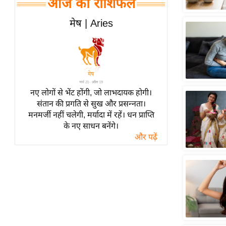
आज का राशिफल
हॉलीवुड
फिल्म समीक्षा
मेष | Aries
Breaking
News
लाइफस्टाइल
टेक्नॉलॉजी
नए लोगों से भेंट होंगी, जो लाभदायक होगी।
ब्यूटी/फैशन
संतान की प्रगति से सुख और प्रसन्नता।
घरेलू नुस्खे
मनमर्जी नहीं चलेगी, मर्यादा में रहें। धन प्राप्ति
के नए साधन बनेंगे।
पर्यटन स्थल
और पढ़ें
फिटनेस मंत्रा
रिलेशनशिप
राजनीति
विश्लेषण
समसामयिक
मातृभूमि