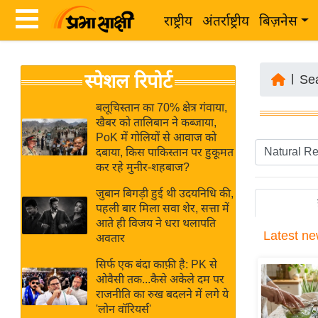
राष्ट्रीय
अंतर्राष्ट्रीय
बिज़नेस
Latest
ता
स्पेशल रिपोर्ट
News
|
Se
ज़ा
in
ख
बलूचिस्तान का 70% क्षेत्र गंवाया,
Hindi
खैबर को तालिबान ने कब्जाया,
ब
PoK में गोलियों से आवाज को
र
दबाया, किस पाकिस्तान पर हुकूमत
Hindi
कर रहे मुनीर-शहबाज?
राष्ट्रीय
News
अंतर्राष्ट्रीय
जुबान बिगड़ी हुई थी उदयनिधि की,
Live
पहली बार मिला सवा शेर, सत्ता में
बिज़नेस
आते ही विजय ने धरा थलापति
Latest
ne
उद्योग
अवतार
Breaking
जगत
News in
सिर्फ एक बंदा काफ़ी है: PK से
विशेषज्ञ
ओवैसी तक...कैसे अकेले दम पर
Hindi
राजनीति का रुख बदलने में लगे ये
राय
'लोन वॉरियर्स'