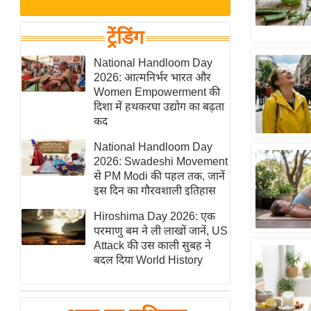
बजट
Hindi
खेल
News
ट्रेंडिंग
क्रिकेट
Hindi
National Handloom Day
IPL
2026: आत्मनिर्भर भारत और
Videos
2026
Women Empowerment की
क्राइम
दिशा में हथकरघा उद्योग का बढ़ता
कद
ई-पेपर
National Handloom Day
मिसाल बेमिसाल
2026: Swadeshi Movement
शख्सियत
से PM Modi की पहल तक, जानें
यंग इंडिया
इस दिन का गौरवशाली इतिहास
साहित्य जगत
Hiroshima Day 2026: एक
परमाणु बम ने ली लाखों जानें, US
ऑटो वर्ल्ड
Attack की उस काली सुबह ने
न्यूज ब्रीफ
बदल दिया World History
मनोरंजन जगत
बॉलीवुड