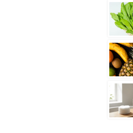
स्तंभ
एम.
आर.
आई.
चाय पर
समीक्षा
धर्म
ज्योतिष
प्रभु
महिमा/
धर्मस्थल
व्रत
त्योहार
राशिफल
विशेष