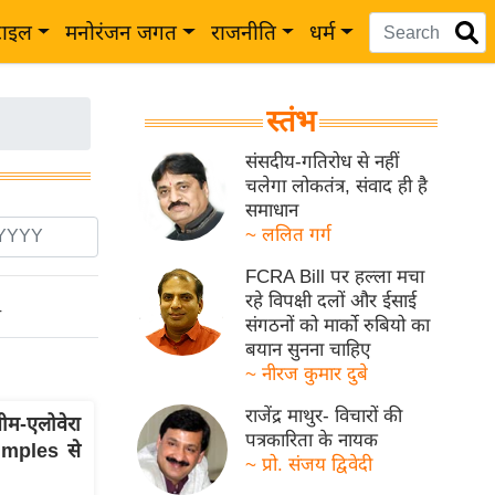
टाइल
मनोरंजन जगत
राजनीति
धर्म
स्तंभ
संसदीय-गतिरोध से नहीं
चलेगा लोकतंत्र, संवाद ही है
समाधान
~ ललित गर्ग
FCRA Bill पर हल्ला मचा
रहे विपक्षी दलों और ईसाई
ो
संगठनों को मार्को रुबियो का
बयान सुनना चाहिए
~ नीरज कुमार दुबे
राजेंद्र माथुर- विचारों की
म-एलोवेरा
पत्रकारिता के नायक
imples से
~ प्रो. संजय द्विवेदी