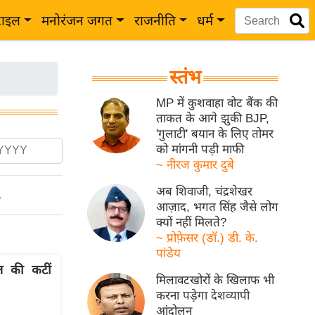
टाइल
मनोरंजन जगत
राजनीति
धर्म
स्तंभ
MP में कुशवाहा वोट बैंक की
ताकत के आगे झुकी BJP,
'गुलाटी' बयान के लिए तोमर
को मांगनी पड़ी माफी
~ नीरज कुमार दुबे
अब शिवाजी, चंद्रशेखर
ो
आज़ाद, भगत सिंह जैसे लोग
क्यों नहीं मिलते?
~ प्रोफ़ेसर (डॉ.) डी. के.
पांडेय
ात की कटीं
मिलावटखोरों के खिलाफ भी
करना पड़ेगा देशव्यापी
आंदोलन