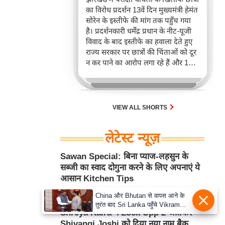
का विरोध प्रदर्शन 13वें दिन मुख्यमंत्री हेमंत
सोरेन के इस्तीफे की मांग तक पहुँच गया
है। प्रदर्शनकारी धर्मेंद्र प्रधान के नीट-यूजी
विवाद के बाद इस्तीफे का हवाला देते हुए
राज्य सरकार पर छात्रों की चिंताओं को दूर
न कर पाने का आरोप लगा रहे हैं और 14वीं
जेपीएससी परीक्षा रद्द करने तथा सीबीआई
जांच की मांग कर रहे हैं।
VIEW ALL SHORTS
लेटेस्ट न्यूज़
Sawan Special: बिना प्याज-लहसुन के
सब्जी का स्वाद दोगुना करने के लिए अपनाएं ये
आसान Kitchen Tips
Aug 06, 2026 5:48PM
घरेलू नुस्खे
China और Bhutan से वापस आने के
तुरंत बाद Sri Lanka पहुँचे Vikram
Shreya Kalra ने Lock Upp 2 जीतकर
Misri, भारत के जबरदस्त दाँव से दुनिया
Shivangi Joshi को दिया नया नाम बैक
हुई हैरान