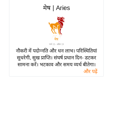
हॉलीवुड
मेष | Aries
फिल्म समीक्षा
Breaking
News
लाइफस्टाइल
नौकरी में पदोन्नति और धन लाभ। परिस्थितियां
टेक्नॉलॉजी
सुधरेगी, सुख प्राप्ति। संघर्ष प्रधान दिन- डटकर
ब्यूटी/फैशन
सामना करें। भटकाव और समय व्यर्थ बीतेगा।
घरेलू नुस्खे
और पढ़ें
पर्यटन स्थल
फिटनेस मंत्रा
रिलेशनशिप
राजनीति
विश्लेषण
समसामयिक
मातृभूमि