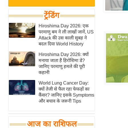
बजट
Hindi
खेल
News
ट्रेंडिंग
क्रिकेट
Hindi
Hiroshima Day 2026: एक
IPL
परमाणु बम ने ली लाखों जानें, US
Videos
2026
Attack की उस काली सुबह ने
क्राइम
बदल दिया World History
ई-पेपर
Hiroshima Day 2026: क्यों
मनाया जाता है हिरोशिमा डे?
मिसाल बेमिसाल
जानिए परमाणु हमले की पूरी
शख्सियत
कहानी
यंग इंडिया
World Lung Cancer Day:
साहित्य जगत
क्यों तेजी से फैल रहा फेफड़ों का
कैंसर? जानिए इसके Symptoms
ऑटो वर्ल्ड
और बचाव के जरूरी Tips
न्यूज ब्रीफ
मनोरंजन जगत
आज का राशिफल
बॉलीवुड