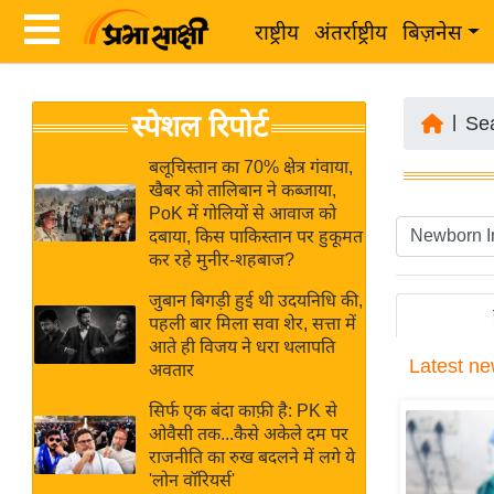
राष्ट्रीय
अंतर्राष्ट्रीय
बिज़नेस
Latest
ता
स्पेशल रिपोर्ट
News
|
Se
ज़ा
in
ख
बलूचिस्तान का 70% क्षेत्र गंवाया,
Hindi
खैबर को तालिबान ने कब्जाया,
ब
PoK में गोलियों से आवाज को
र
दबाया, किस पाकिस्तान पर हुकूमत
Hindi
कर रहे मुनीर-शहबाज?
राष्ट्रीय
News
अंतर्राष्ट्रीय
जुबान बिगड़ी हुई थी उदयनिधि की,
Live
पहली बार मिला सवा शेर, सत्ता में
बिज़नेस
आते ही विजय ने धरा थलापति
Latest
ne
उद्योग
अवतार
Breaking
जगत
News in
सिर्फ एक बंदा काफ़ी है: PK से
विशेषज्ञ
ओवैसी तक...कैसे अकेले दम पर
Hindi
राजनीति का रुख बदलने में लगे ये
राय
'लोन वॉरियर्स'