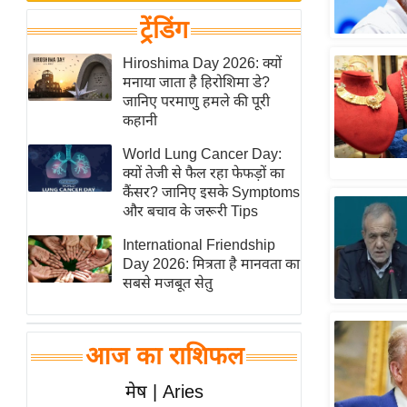
बजट
Hindi
ट्रेंडिंग
खेल
News
क्रिकेट
Hiroshima Day 2026: क्यों
Hindi
मनाया जाता है हिरोशिमा डे?
IPL
जानिए परमाणु हमले की पूरी
Videos
2026
कहानी
क्राइम
World Lung Cancer Day:
ई-पेपर
क्यों तेजी से फैल रहा फेफड़ों का
कैंसर? जानिए इसके Symptoms
मिसाल बेमिसाल
और बचाव के जरूरी Tips
शख्सियत
International Friendship
यंग इंडिया
Day 2026: मित्रता है मानवता का
साहित्य जगत
सबसे मजबूत सेतु
ऑटो वर्ल्ड
न्यूज ब्रीफ
आज का राशिफल
मनोरंजन जगत
मेष | Aries
बॉलीवुड