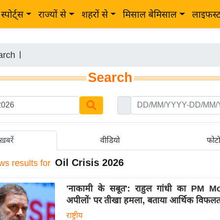
स्पोर्ट्स
राज्यों से
शहरों से
मिसाल बेमिसाल
लाइफस्
arch
|
Search
ख़बरें
वीडियो
फोट
Oil Crisis 2026
ws results for
'नाकामी के सबूत': राहुल गांधी का PM M
अपीलों' पर तीखा हमला, बताया आर्थिक विफलत
राष्ट्रीय