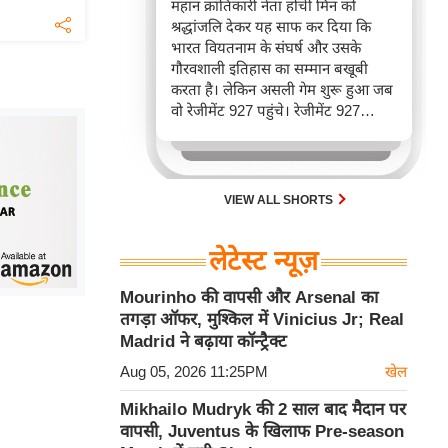
महान क्रांतिकारी नेता होची मिन को
श्रद्धांजलि देकर यह साफ कर दिया कि
भारत वियतनाम के संघर्ष और उसके
गौरवशाली इतिहास का सम्मान बखूबी
करता है। लेकिन असली गेम शुरू हुआ जब
वो रेजीमेंट 927 पहुंचे। रेजीमेंट 927
वियतनाम की वायुसेना की रीड है। यहां
एयर चीफ ने सीधे वियतनामी फाइटर
पायलट से बातचीत की। वियतनाम भी सुई
30 एम के भी उड़ाता है और भारत के पास
VIEW ALL SHORTS
इसका सबसे बड़ा बेड़ा है।
लेटेस्ट न्यूज़
Mourinho की वापसी और Arsenal का
तगड़ा ऑफर, मुश्किल में Vinicius Jr; Real
Madrid ने बढ़ाया कॉन्ट्रैक्ट
Aug 05, 2026 11:25PM
खेल
Mikhailo Mudryk की 2 साल बाद मैदान पर
वापसी, Juventus के खिलाफ Pre-season