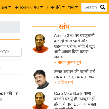
टाइल
मनोरंजन जगत
राजनीति
धर्म
स्तंभ
Article 370 पर बदजुबानी
कर रहे थे जरदारी और
शहबाज शरीफ, मोदी ने खुद
आगे आकर दिया करारा
जवाब
~ नीरज कुमार दुबे
ो
उन्नत बचपन की पहली शर्त-
स्वस्थ भोजन, स्वस्थ भविष्य
~ ललित गर्ग
odi की '7
Core Vote Bank पाला
बदलने पर यूँ ही मजबूर नहीं
ा
होता, ये बात BJP को समझ