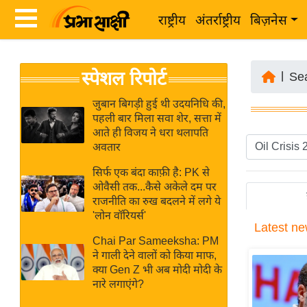
राष्ट्रीय
अंतर्राष्ट्रीय
बिज़नेस
Latest
ता
स्पेशल रिपोर्ट
News
|
Se
ज़ा
in
ख
जुबान बिगड़ी हुई थी उदयनिधि की,
Hindi
पहली बार मिला सवा शेर, सत्ता में
ब
आते ही विजय ने धरा थलापति
र
अवतार
Hindi
राष्ट्रीय
सिर्फ एक बंदा काफ़ी है: PK से
News
अंतर्राष्ट्रीय
ओवैसी तक...कैसे अकेले दम पर
Live
राजनीति का रुख बदलने में लगे ये
बिज़नेस
'लोन वॉरियर्स'
Latest
ne
उद्योग
Breaking
Chai Par Sameeksha: PM
जगत
News in
ने गाली देने वालों को किया माफ,
विशेषज्ञ
क्या Gen Z भी अब मोदी मोदी के
Hindi
नारे लगाएंगे?
राय