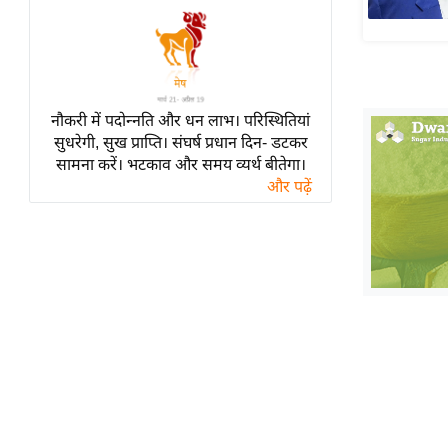
हॉलीवुड
फिल्म समीक्षा
Breaking
News
नौकरी में पदोन्नति और धन लाभ। परिस्थितियां
लाइफस्टाइल
सुधरेगी, सुख प्राप्ति। संघर्ष प्रधान दिन- डटकर
टेक्नॉलॉजी
सामना करें। भटकाव और समय व्यर्थ बीतेगा।
और पढ़ें
ब्यूटी/फैशन
घरेलू नुस्खे
पर्यटन स्थल
फिटनेस मंत्रा
रिलेशनशिप
राजनीति
विश्लेषण
समसामयिक
मातृभूमि