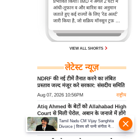
प्रभावित किया। IMD ने अगले 2 घंटों में
आंधी-तूफान व और बारिश का अनुमान
जताते हुए कई राज्यों के लिए 'रेड अलर्ट'
जारी किया है, जो सक्रिय मॉनसून ट्रफ़ और
चक्रवाती हवाओं के घेरे का परिणाम है,
जिससे यातायात बाधित होने के साथ-साथ
सफदरजंग अस्पताल में भी जलभराव की
स्थिति बनी।
VIEW ALL SHORTS
लेटेस्ट न्यूज़
NDRF की नई टीमें तैनात करने का लंबित
प्रस्ताव जल्द मंजूर करे सरकार: संसदीय समिति
Aug 07, 2026 10:56PM
राष्ट्रीय
Atiq Ahmed के बेटों को Allahabad High
Court से मिली पेरोल, अबान के जनाजे में होंगे
शामिल
Tamil Nadu CM Vijay Sanghita
Divorce | विजय की पत्नी संगीता ने
Aug 07, 2026 10:56PM
राष्ट्रीय
वापस ली तलाक की अर्जी, कोर्ट ने मामले
को किया निपटाया