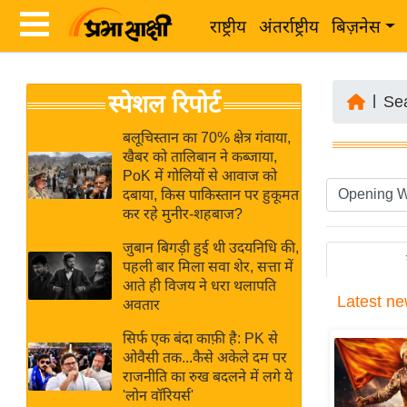
राष्ट्रीय
अंतर्राष्ट्रीय
बिज़नेस
Latest
ता
स्पेशल रिपोर्ट
News
|
Se
ज़ा
in
ख
बलूचिस्तान का 70% क्षेत्र गंवाया,
Hindi
खैबर को तालिबान ने कब्जाया,
ब
PoK में गोलियों से आवाज को
र
दबाया, किस पाकिस्तान पर हुकूमत
Hindi
कर रहे मुनीर-शहबाज?
राष्ट्रीय
News
अंतर्राष्ट्रीय
जुबान बिगड़ी हुई थी उदयनिधि की,
Live
पहली बार मिला सवा शेर, सत्ता में
बिज़नेस
आते ही विजय ने धरा थलापति
Latest
ne
उद्योग
अवतार
Breaking
जगत
News in
सिर्फ एक बंदा काफ़ी है: PK से
विशेषज्ञ
ओवैसी तक...कैसे अकेले दम पर
Hindi
राजनीति का रुख बदलने में लगे ये
राय
'लोन वॉरियर्स'