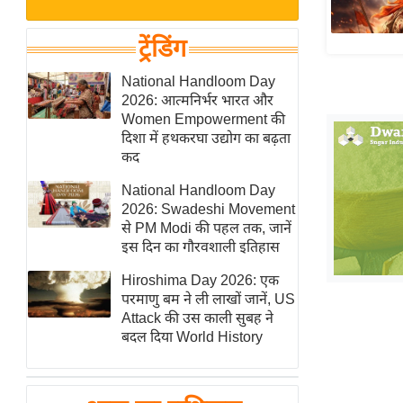
बजट
Hindi
खेल
News
ट्रेंडिंग
क्रिकेट
Hindi
National Handloom Day
IPL
2026: आत्मनिर्भर भारत और
Videos
2026
Women Empowerment की
क्राइम
दिशा में हथकरघा उद्योग का बढ़ता
कद
ई-पेपर
National Handloom Day
मिसाल बेमिसाल
2026: Swadeshi Movement
शख्सियत
से PM Modi की पहल तक, जानें
यंग इंडिया
इस दिन का गौरवशाली इतिहास
साहित्य जगत
Hiroshima Day 2026: एक
परमाणु बम ने ली लाखों जानें, US
ऑटो वर्ल्ड
Attack की उस काली सुबह ने
न्यूज ब्रीफ
बदल दिया World History
मनोरंजन जगत
बॉलीवुड