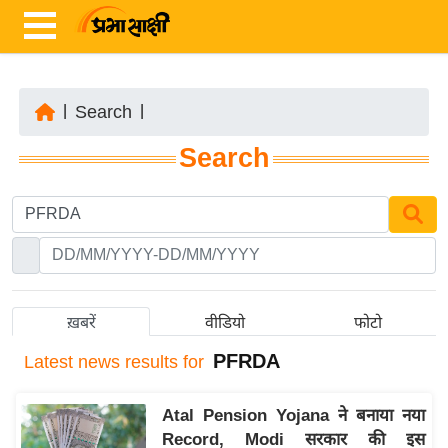
|
Search
|
ता
Search
ज़ा
ख
ब
र
रा
ष्ट्री
ख़बरें
वीडियो
फोटो
य
PFRDA
Latest
news results for
अं
त
Atal Pension Yojana ने बनाया नया
र्रा
Record, Modi सरकार की इस
ष्ट्री