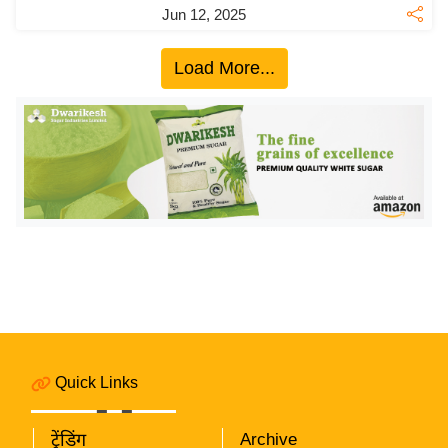
य
Jun 12, 2025
ब
ज
Load More...
ट
खे
ल
क्रि
के
ट
I
P
L
2
0
Quick Links
2
6
ट्रेंडिंग
Archive
क्रा