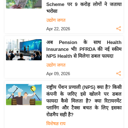
Scheme पर 9 करोड़ लोगों ने जताया
य
भरोसा
बि
उद्योग जगत
ज़
Apr 22, 2026
ने
स
अब Pension के साथ Health
उ
Insurance भी! PFRDA की नई स्कीम
द्यो
NPS Health से मिलेगा डबल फायदा
ग
उद्योग जगत
ज
Apr 09, 2026
ग
त
राष्ट्रीय पेंशन प्रणाली (NPS) क्या है? किसी
वि
कंपनी के जरिए इसे खोलने पर डबल
शे
फायदा कैसे मिलता है? क्या रिटायरमेंट
ष
प्लानिंग और टैक्स बचत के लिए इसका
ज्ञ
रोडमैप सही है?
रा
विशेषज्ञ राय