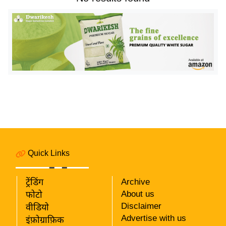
य
बि
ज़
ने
स
उ
द्यो
ग
ज
ग
त
Quick Links
वि
शे
ट्रेंडिंग
Archive
ष
About us
फोटो
ज्ञ
Disclaimer
वीडियो
रा
Advertise with us
इंफ़ोग्राफ़िक