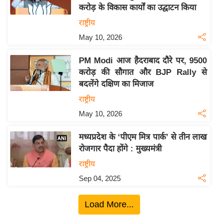
करोड़ के विकास कार्यों का उद्घाटन किया
य
राष्ट्रीय
बि
May 10, 2026
ज़
ने
PM Modi आज हैदराबाद दौरे पर, 9500
स
करोड़ की सौगात और BJP Rally से
उ
बदलेंगे दक्षिण का मिजाज
द्यो
राष्ट्रीय
ग
May 10, 2026
ज
ग
मध्यप्रदेश के ‘पीएम मित्र पार्क’ से तीन लाख
त
रोजगार पैदा होंगे : मुख्यमंत्री
वि
राष्ट्रीय
शे
Sep 04, 2025
ष
ज्ञ
Load More...
रा