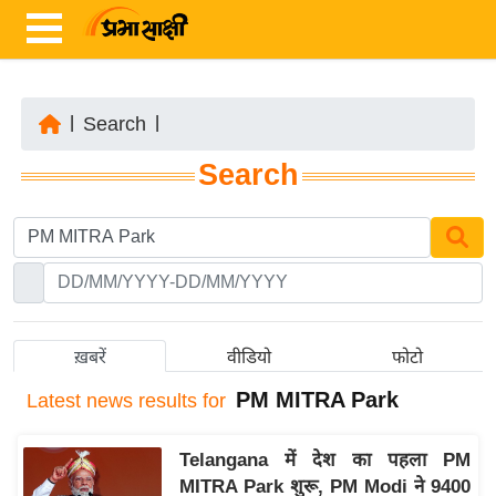
|
Search
|
ता
Search
ज़ा
ख
ब
र
रा
ष्ट्री
ख़बरें
वीडियो
फोटो
य
PM MITRA Park
Latest
news results for
अं
त
Telangana में देश का पहला PM
र्रा
MITRA Park शुरू, PM Modi ने 9400
ष्ट्री