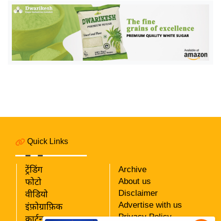
य
ब
ज
ट
खे
ल
क्रि
के
ट
I
P
Quick Links
L
2
ट्रेंडिंग
Archive
0
About us
फोटो
2
Disclaimer
वीडियो
6
Advertise with us
इंफ़ोग्राफ़िक
Privacy Policy
कार्टून
क्रा