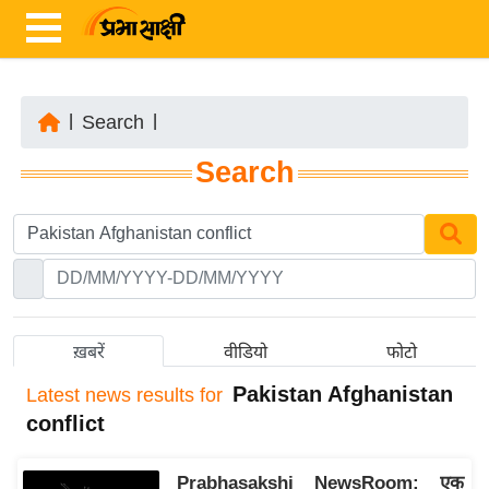
|
Search
|
ता
Search
ज़ा
ख
ब
र
रा
ष्ट्री
ख़बरें
वीडियो
फोटो
य
Pakistan Afghanistan
Latest
news results for
अं
conflict
त
र्रा
Prabhasakshi NewsRoom: एक
ष्ट्री