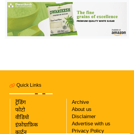
र्ल्ड
न्यू
ज
ब्री
फ
म
नो
रं
ज
न
Quick Links
ज
ग
त
ट्रेंडिंग
Archive
About us
फोटो
बॉ
Disclaimer
वीडियो
ली
Advertise with us
इंफ़ोग्राफ़िक
वु
Privacy Policy
कार्टून