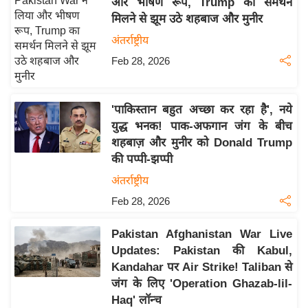
और भीषण रूप, Trump का समर्थन
इ
मिलने से झूम उठे शहबाज और मुनीर
म
अंतर्राष्ट्रीय
ई
Feb 28, 2026
-
पे
प
'पाकिस्तान बहुत अच्छा कर रहा है', नये
युद्ध भनक! पाक-अफगान जंग के बीच
र
शहबाज़ और मुनीर को Donald Trump
मि
की पप्पी-झप्पी
सा
अंतर्राष्ट्रीय
ल
Feb 28, 2026
बे
Pakistan Afghanistan War Live
मि
Updates: Pakistan की Kabul,
सा
Kandahar पर Air Strike! Taliban से
ल
जंग के लिए 'Operation Ghazab-lil-
श
Haq' लॉन्च