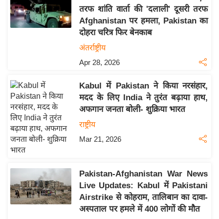
तरफ शांति वार्ता की 'दलाली' दूसरी तरफ
य
Afghanistan पर हमला, Pakistan का
बि
दोहरा चरित्र फिर बेनकाब
ज़
अंतर्राष्ट्रीय
ने
Apr 28, 2026
स
उ
Kabul में Pakistan ने किया नरसंहार,
द्यो
मदद के लिए India ने तुरंत बढ़ाया हाथ,
ग
अफगान जनता बोली- शुक्रिया भारत
ज
राष्ट्रीय
ग
Mar 21, 2026
त
वि
शे
Pakistan-Afghanistan War News
ष
Live Updates: Kabul में Pakistani
ज्ञ
Airstrike से कोहराम, तालिबान का दावा-
रा
अस्पताल पर हमले में 400 लोगों की मौत