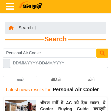
|
Search
|
ता
Search
ज़ा
ख
ब
र
रा
ष्ट्री
ख़बरें
वीडियो
फोटो
य
Personal Air Cooler
Latest
news results for
अं
त
भीषण गर्मी में AC को देगा टक्कर, ये
र्रा
Cooler Buying Guide बचाएगी
ष्ट्री