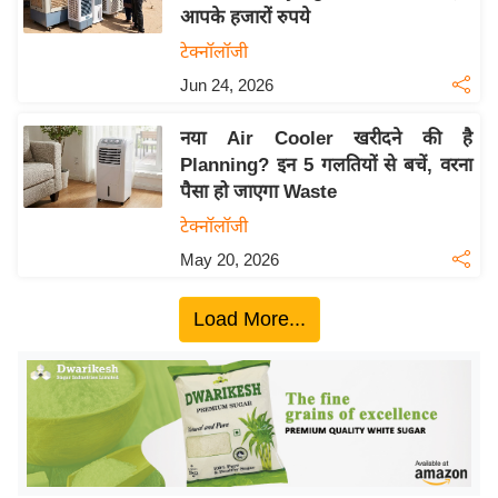
आपके हजारों रुपये
य
टेक्नॉलॉजी
बि
Jun 24, 2026
ज़
ने
नया Air Cooler खरीदने की है
स
Planning? इन 5 गलतियों से बचें, वरना
उ
पैसा हो जाएगा Waste
द्यो
टेक्नॉलॉजी
ग
May 20, 2026
ज
ग
Load More...
त
वि
शे
ष
ज्ञ
रा