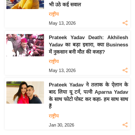
भी उठे कई सवाल
य
राष्ट्रीय
बि
May 13, 2026
ज़
ने
Prateek Yadav Death: Akhilesh
स
Yadav का बड़ा इशारा, क्या Business
उ
में नुकसान बनी मौत की वजह?
द्यो
राष्ट्रीय
ग
May 13, 2026
ज
ग
Prateek Yadav ने तलाक के ऐलान के
त
बाद लिया यू टर्न, पत्नी Aparna Yadav
वि
के साथ फोटो पोस्ट कर कहा- हम साथ साथ
शे
हैं
ष
राष्ट्रीय
ज्ञ
Jan 30, 2026
रा