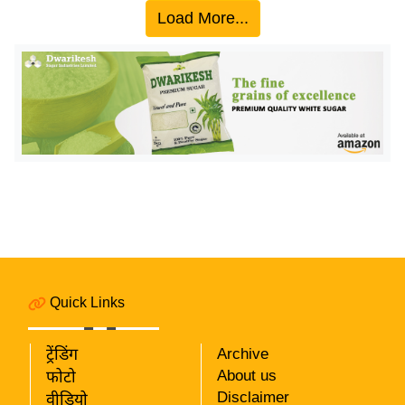
य
Load More...
ब
ज
ट
खे
ल
क्रि
के
ट
I
P
L
Quick Links
2
0
2
ट्रेंडिंग
Archive
6
About us
फोटो
Disclaimer
वीडियो
क्रा