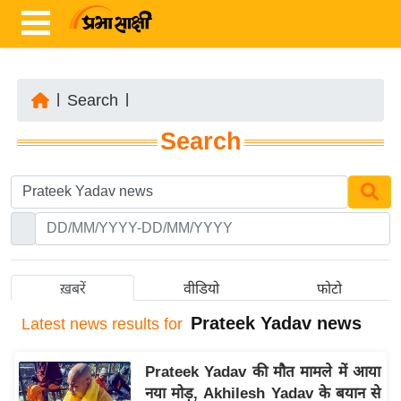
|
Search
|
ता
Search
ज़ा
ख
ब
र
रा
ष्ट्री
ख़बरें
वीडियो
फोटो
य
Prateek Yadav news
Latest
news results for
अं
त
Prateek Yadav की मौत मामले में आया
र्रा
नया मोड़, Akhilesh Yadav के बयान से
ष्ट्री