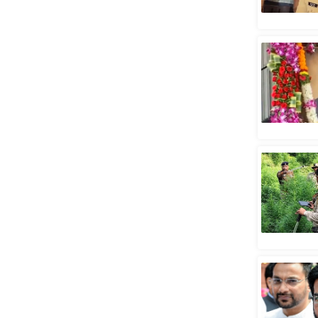
स्तंभ
एम.
आर.
आई.
चाय पर
समीक्षा
धर्म
ज्योतिष
प्रभु
महिमा/
धर्मस्थल
व्रत
त्योहार
राशिफल
विशेष