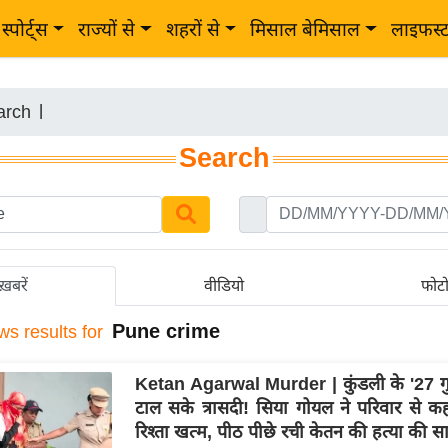
स्पोर्ट्स
राज्यों से
शहरों से
मिसाल बेमिसाल
लाइफस्
arch
|
Search
ख़बरें
वीडियो
फोट
Pune crime
ws results for
Ketan Agarwal Murder | कुंडली के '27 गु
टाल सके त्रासदी! सिया गोयल ने परिवार से कह
रिश्ता खत्म, पीठ पीछे रची केतन की हत्या की 