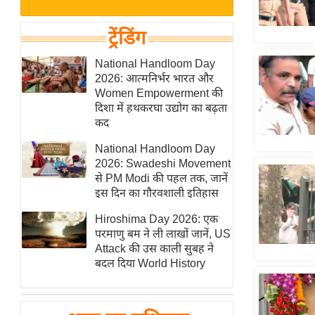
बजट
Hindi
खेल
News
ट्रेंडिंग
क्रिकेट
Hindi
National Handloom Day
IPL
2026: आत्मनिर्भर भारत और
Videos
2026
Women Empowerment की
क्राइम
दिशा में हथकरघा उद्योग का बढ़ता
कद
ई-पेपर
National Handloom Day
मिसाल बेमिसाल
2026: Swadeshi Movement
शख्सियत
से PM Modi की पहल तक, जानें
यंग इंडिया
इस दिन का गौरवशाली इतिहास
साहित्य जगत
Hiroshima Day 2026: एक
परमाणु बम ने ली लाखों जानें, US
ऑटो वर्ल्ड
Attack की उस काली सुबह ने
न्यूज ब्रीफ
बदल दिया World History
मनोरंजन जगत
बॉलीवुड