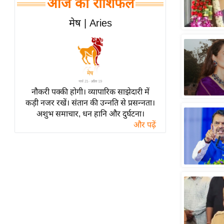
आज का राशिफल
हॉलीवुड
फिल्म समीक्षा
मेष | Aries
Breaking
News
लाइफस्टाइल
टेक्नॉलॉजी
नौकरी पक्की होगी। व्यापारिक साझेदारी में
ब्यूटी/फैशन
कड़ी नजर रखें। संतान की उन्नति से प्रसन्नता।
घरेलू नुस्खे
अशुभ समाचार, धन हानि और दुर्घटना।
और पढ़ें
पर्यटन स्थल
फिटनेस मंत्रा
रिलेशनशिप
राजनीति
विश्लेषण
समसामयिक
मातृभूमि