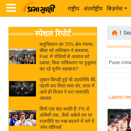
राष्ट्रीय
अंतर्राष्ट्रीय
बिज़नेस
Latest
ता
स्पेशल रिपोर्ट
News
|
Se
ज़ा
in
ख
बलूचिस्तान का 70% क्षेत्र गंवाया,
Hindi
खैबर को तालिबान ने कब्जाया,
ब
PoK में गोलियों से आवाज को
र
दबाया, किस पाकिस्तान पर हुकूमत
Hindi
कर रहे मुनीर-शहबाज?
राष्ट्रीय
News
अंतर्राष्ट्रीय
जुबान बिगड़ी हुई थी उदयनिधि की,
Live
पहली बार मिला सवा शेर, सत्ता में
बिज़नेस
आते ही विजय ने धरा थलापति
Latest
ne
उद्योग
अवतार
Breaking
जगत
News in
सिर्फ एक बंदा काफ़ी है: PK से
विशेषज्ञ
ओवैसी तक...कैसे अकेले दम पर
Hindi
राजनीति का रुख बदलने में लगे ये
राय
'लोन वॉरियर्स'