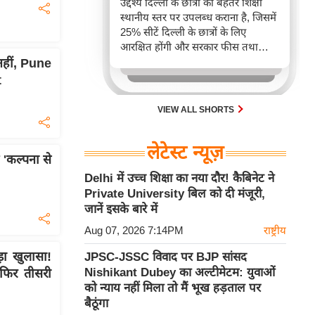
उद्देश्य दिल्ली के छात्रों को बेहतर शिक्षा
स्थानीय स्तर पर उपलब्ध कराना है, जिसमें
25% सीटें दिल्ली के छात्रों के लिए
आरक्षित होंगी और सरकार फीस तथा
गुणवत्ता पर कड़ी निगरानी रखेगी। यह
 नहीं, Pune
कदम एनईपी 2020 के तहत दिल्ली में
t
शिक्षा के विस्तार का मार्ग प्रशस्त करेगा।
VIEW ALL SHORTS
लेटेस्ट न्यूज़
कल्पना से
Delhi में उच्च शिक्षा का नया दौर! कैबिनेट ने
Private University बिल को दी मंजूरी,
जानें इसके बारे में
Aug 07, 2026 7:14PM
राष्ट्रीय
ा खुलासा!
JPSC-JSSC विवाद पर BJP सांसद
Nishikant Dubey का अल्टीमेटम: युवाओं
 फिर तीसरी
को न्याय नहीं मिला तो मैं भूख हड़ताल पर
बैठूंगा