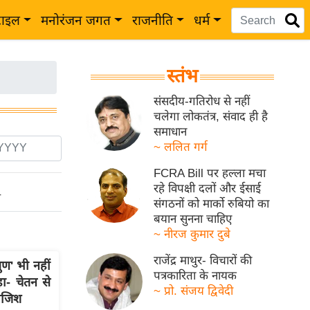
टाइल
मनोरंजन जगत
राजनीति
धर्म
स्तंभ
संसदीय-गतिरोध से नहीं
चलेगा लोकतंत्र, संवाद ही है
समाधान
~ ललित गर्ग
FCRA Bill पर हल्ला मचा
रहे विपक्षी दलों और ईसाई
ो
संगठनों को मार्को रुबियो का
बयान सुनना चाहिए
~ नीरज कुमार दुबे
राजेंद्र माथुर- विचारों की
ण' भी नहीं
पत्रकारिता के नायक
ा- चेतन से
~ प्रो. संजय द्विवेदी
साजिश