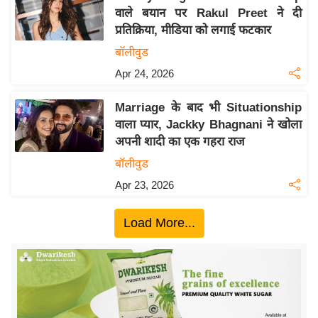
वाले बयान पर Rakul Preet ने दी
य
प्रतिक्रिया, मीडिया को लगाई फटकार
बि
बॉलीवुड
ज़
Apr 24, 2026
ने
स
Marriage के बाद भी Situationship
उ
वाला प्यार, Jackky Bhagnani ने खोला
द्यो
अपनी शादी का एक गहरा राज
ग
बॉलीवुड
ज
Apr 23, 2026
ग
त
Load More...
वि
शे
ष
ज्ञ
रा