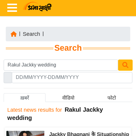
|
Search
|
ता
Search
ज़ा
ख
ब
र
रा
ष्ट्री
ख़बरें
वीडियो
फोटो
य
Rakul Jackky
Latest
news results for
अं
wedding
त
र्रा
Jackky Bhagnani के Situationship
ष्ट्री