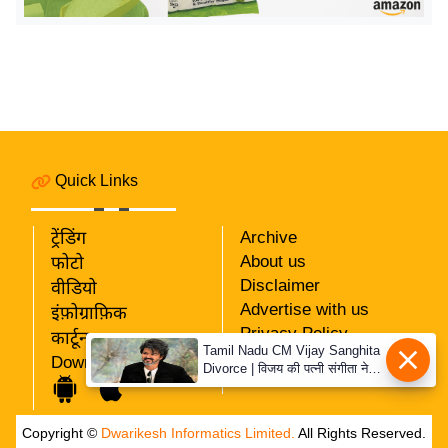
य
ब
ज
ट
खे
ल
क्रि
Quick Links
के
ट
ट्रेंडिंग
Archive
I
About us
फोटो
P
Disclaimer
वीडियो
Advertise with us
L
इंफ़ोग्राफ़िक
Privacy Policy
2
कार्टून
Tamil Nadu CM Vijay Sanghita
RSS
Download App
0
Divorce | विजय की पत्नी संगीता ने
Our Team
वापस ली तलाक की अर्जी, कोर्ट ने
2
मामले को किया निपटाया
6
Copyright ©
Dwarikesh Informatics Limited.
All Rights Reserved.
क्रा