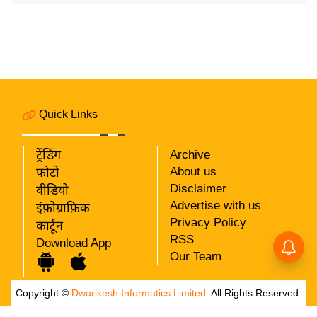
र्ल्ड
न्यू
ज
ब्री
फ
म
Quick Links
नो
रं
ट्रेंडिंग
Archive
ज
About us
फोटो
न
Disclaimer
वीडियो
ज
Advertise with us
इंफ़ोग्राफ़िक
ग
Privacy Policy
कार्टून
त
RSS
Download App
Our Team
बॉ
ली
Copyright ©
Dwarikesh Informatics Limited.
All Rights Reserved.
वु