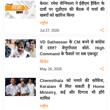
य
केरल: रमेश चेन्निथला ने ईवीएम हैकिंग के
ब
दावों पर यूडीएफ की बैठक में चर्चा की
ज
खबरों को खारिज किया
ट
राष्ट्रीय
खे
Jul 27, 2026
ल
VD Satheesan के CM बनने से कांग्रेस
क्रि
में दरार? वेणुगोपाल बोले- High
के
Command के फैसले पर सब एकजुट
ट
क्रिकेट
I
May 16, 2026
P
L
Chennithala को मनाने की कोशिश,
2
Keralam में मिल सकती है Home
0
Ministry, कई और दिग्गज भी होंगे
2
शामिल
6
राष्ट्रीय
क्रा