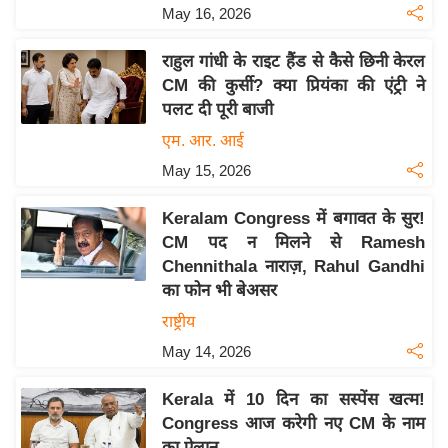
May 16, 2026
इ
म
राहुल गांधी के राइट हैंड से कैसे छिनी केरल
ई
CM की कुर्सी? क्या प्रियंका की एंट्री ने
-
पलट दी पूरी बाजी
पे
एम. आर. आई
प
May 15, 2026
र
मि
Keralam Congress में बगावत के सुर!
सा
CM पद न मिलने से Ramesh
Chennithala नाराज़, Rahul Gandhi
ल
का फोन भी बेअसर
बे
राष्ट्रीय
मि
May 14, 2026
सा
ल
Kerala में 10 दिन का सस्पेंस खत्म!
Congress आज करेगी नए CM के नाम
श
का ऐलान