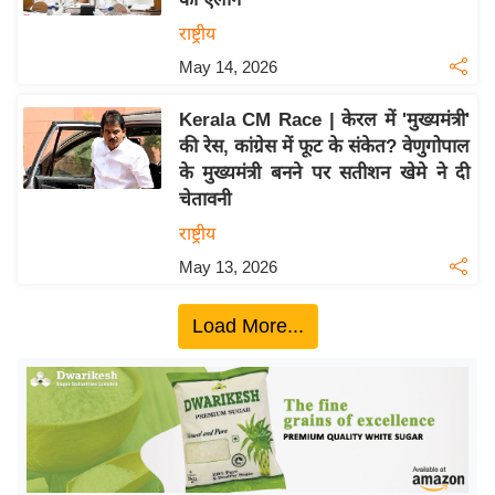
ख्सि
राष्ट्रीय
य
त
May 14, 2026
यं
Kerala CM Race | केरल में 'मुख्यमंत्री'
ग
की रेस, कांग्रेस में फूट के संकेत? वेणुगोपाल
इं
के मुख्यमंत्री बनने पर सतीशन खेमे ने दी
डि
चेतावनी
या
राष्ट्रीय
सा
May 13, 2026
हि
त्य
Load More...
ज
ग
त
ऑ
टो
व