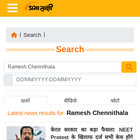
|
Search
|
ता
Search
ज़ा
ख
ब
र
रा
ष्ट्री
ख़बरें
वीडियो
फोटो
य
Ramesh Chennithala
Latest
news results for
अं
त
केरल सरकार का बड़ा फैसला: NEET
र्रा
Protest के खिलाफ दर्ज सभी केस होंगे
ष्ट्री