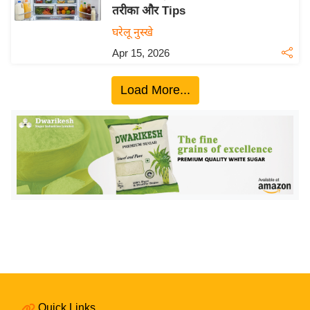
तरीका और Tips
य
घरेलू नुस्खे
बि
Apr 15, 2026
ज़
ने
Load More...
स
उ
द्यो
ग
ज
ग
त
वि
शे
ष
ज्ञ
रा
Quick Links