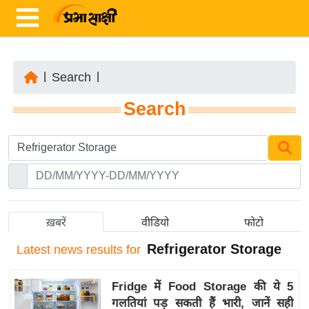
|
Search
|
ता
Search
ज़ा
ख
ब
र
रा
ष्ट्री
ख़बरें
वीडियो
फोटो
य
Refrigerator Storage
Latest
news results for
अं
त
Fridge में Food Storage की ये 5
र्रा
गलतियां पड़ सकती हैं भारी, जानें सही
ष्ट्री