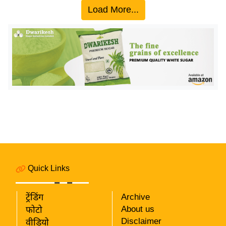
Load More...
इ
म
ई
-
पे
प
र
मि
सा
ल
बे
Quick Links
मि
सा
ट्रेंडिंग
Archive
ल
About us
फोटो
श
Disclaimer
वीडियो