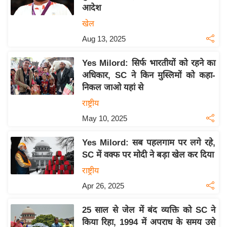
आदेश
य
खेल
बि
Aug 13, 2025
ज़
ने
Yes Milord: सिर्फ भारतीयों को रहने का
स
अधिकार, SC ने किन मुस्लिमों को कहा-
उ
निकल जाओ यहां से
द्यो
राष्ट्रीय
ग
May 10, 2025
ज
ग
Yes Milord: सब पहलगाम पर लगे रहे,
त
SC में वक्फ पर मोदी ने बड़ा खेल कर दिया
वि
राष्ट्रीय
शे
Apr 26, 2025
ष
ज्ञ
25 साल से जेल में बंद व्यक्ति को SC ने
रा
किया रिहा, 1994 में अपराध के समय उसे