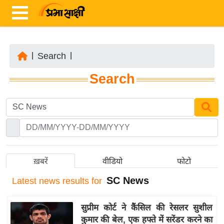
|
Search
|
ता
Search
ज़ा
ख
ब
र
रा
ष्ट्री
ख़बरें
वीडियो
फोटो
य
SC News
Latest
news results for
अं
त
सुप्रीम कोर्ट ने कैंसिल की रेसलर सुशील
र्रा
कुमार की बेल, एक हफ्ते में सरेंडर करने का
ष्ट्री